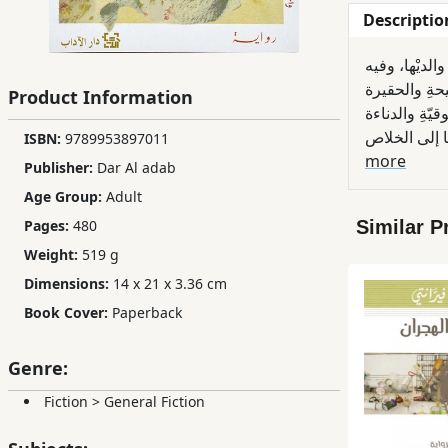
Descriptio
Children,
Teens
الديْها، وفيه
&
Product Information
YA
ISBN:
9789953897011
Educational
more
Publisher:
Dar Al adab
Books
Age Group:
Adult
Similar P
Pages:
480
Ferdosi
Weight:
519 g
Publishing
Dimensions:
14 x 21 x 3.36 cm
Subscription
Book Cover:
Paperback
Services
Genre:
Fiction
>
General Fiction