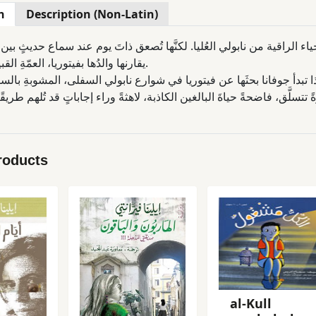
n
Description (Non-Latin)
ياء الراقية من نابولي العُليا. لكنَّها تُصعق ذاتَ يوم عند سماع حديثٍ بين و
يقارنها والدُها بفيتوريا، العمّةِ القبيحةِ والحقيرة.
roducts
al-Kull