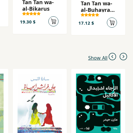
Tan Tan wa-
Tan Tan wa-
al-Bikarus
al-Buhayrah
al-ghamidah
19.30 $
17.12 $
Show All