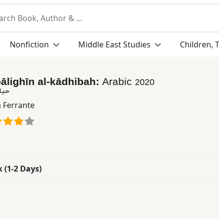
Nonfiction
Middle East Studies
Children, 
bālighīn al-kādhibah:
Arabic
2020
حياة
a Ferrante
k (1-2 Days)