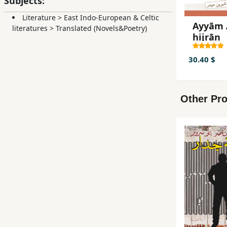
Subjects:
Literature
>
East Indo-European & Celtic
Ayyām 
literatures
>
Translated (Novels&Poetry)
hijrān
30.40 $
Other Pro