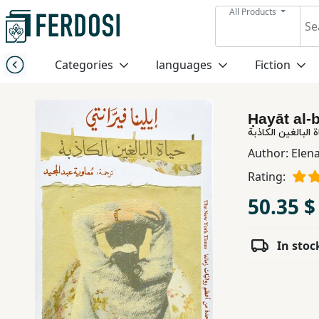
All Products
Menu
Categories
languages
Fiction
Category
Ḥayāt al-
languages
 البالغين الكاذبة
Author:
Elen
Fiction
Rating:
50.35 $
Nonfiction
In stoc
Middle
East
Studies