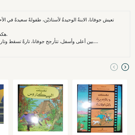
تعيش جوفانا، الابنةُ الوحيدةُ لأستاذيْن، طفولةً سعيدةً في الأح
هكذا تبدأ جوفانا بحثَها عن فيتوريا في شوارع نابولي السفلى، المشوبةِ بالسوقيّةِ والدناءة.
بين أعلى وأسفل، تتأرجح جوفانا، تارةً تسقط وتارةً تتسلَّق، فاضحةً حياةَ البالغين الكاذبة، لاهثةً وراء إجاباتٍ قد تُلهم طريقًا إلى الخلاص.
إيلينا فيرانتي \\"ربَّما هي أفضلُ مَن كتب الروايات في زمننا هذا. أدبُها شفَّافٌ كالبلُّور، حكاياتُها غرائزيَّة وعميقة في آن واحد.