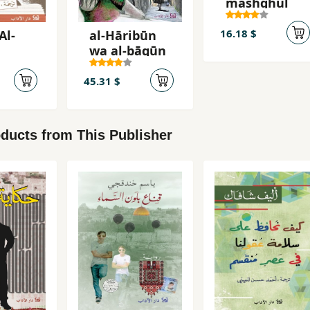
mashghul
16.18 $
Al-
al-Hāribūn
wa al-bāqūn
45.31 $
ducts from This Publisher