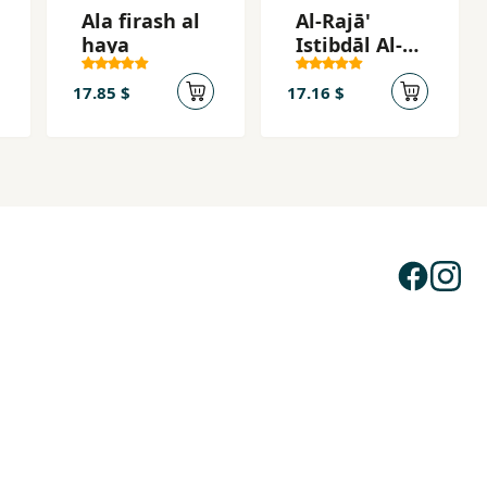
Ala firash al
Al-Rajā'
haya
Istibdāl Al-
'Akālayl
17.85 $
17.16 $