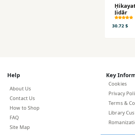
Ḥikaya
Jidār
30.72 $
Help
Key Infor
Cookies
About Us
Privacy Pol
Contact Us
Terms & Co
How to Shop
Library Cu
FAQ
Romanizat
Site Map