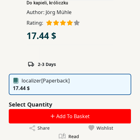
Do kapieli, króliczku
Children,
Author:
Jörg Mühle
Teens
&
Rating:
YA
17.44 $
Educational
Books
2-3 Days
Ferdosi
localizer[Paperback]
Publishing
17.44 $
Subscription
Select Quantity
Services
Add To Basket
Share
Wishlist
Read