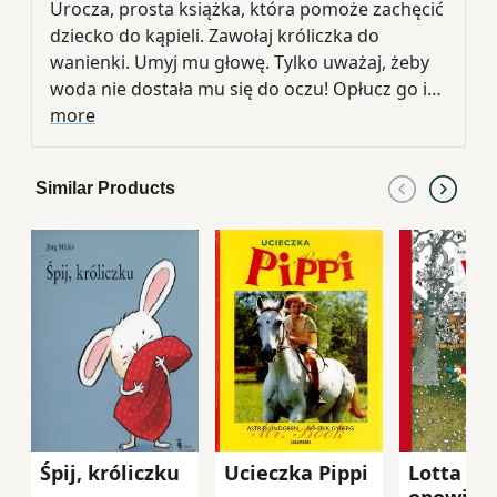
Urocza, prosta książka, która pomoże zachęcić
dziecko do kąpieli. Zawołaj króliczka do
wanienki. Umyj mu głowę. Tylko uważaj, żeby
woda nie dostała mu się do oczu! Opłucz go i
wytrzyj. Wysusz mu futerko suszarką,
more
posmaruj buzię kremem. Gotowe. Jaki
czyściutki!
Similar Products
Śpij, króliczku
Ucieczka Pippi
Lotta : t