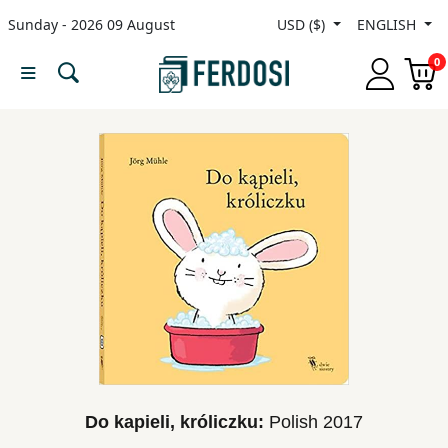
Sunday - 2026 09 August
USD ($)
ENGLISH
Menu
0
Category
languages
Fiction
Nonfiction
Middle
East
Studies
Do kapieli, króliczku:
Polish
2017