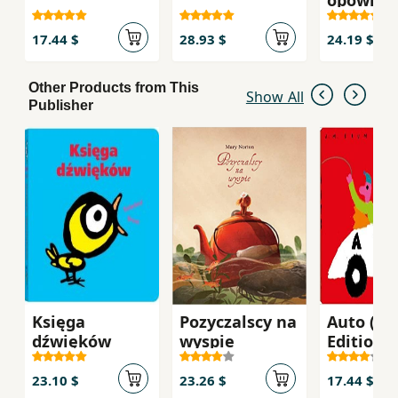
opowiad
17.44 $
28.93 $
24.19 $
Other Products from This
Show All
Publisher
Księga
Pozyczalscy na
Auto (Po
dźwięków
wyspie
Edition)
23.10 $
23.26 $
17.44 $