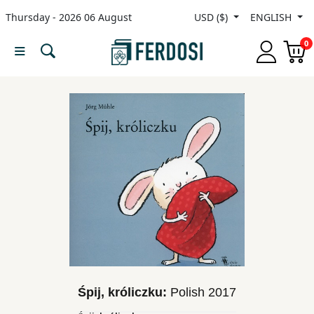
Thursday - 2026 06 August
USD ($)
ENGLISH
Menu
0
Category
languages
Fiction
Nonfiction
Middle
East
Studies
Śpij, króliczku:
Polish
2017