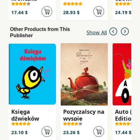
17.44 $
28.93 $
24.19 $
Other Products from This
Show All
Publisher
Księga
Pozyczalscy na
Auto (Po
dźwięków
wyspie
Edition)
23.10 $
23.26 $
17.44 $