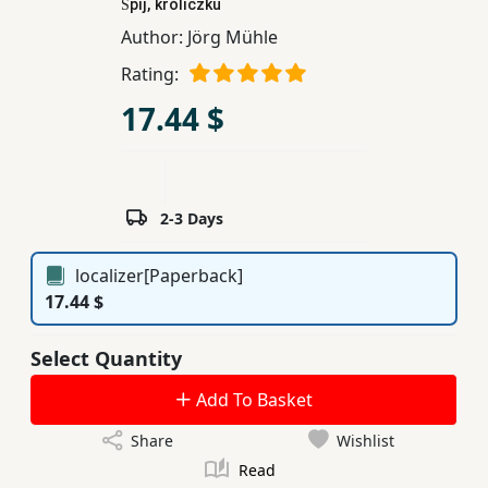
Śpij, króliczku
Children,
Author:
Jörg Mühle
Teens
Rating:
&
YA
17.44 $
Educational
Books
2-3 Days
Ferdosi
localizer[Paperback]
Publishing
17.44 $
Subscription
Select Quantity
Services
Add To Basket
Share
Wishlist
Read