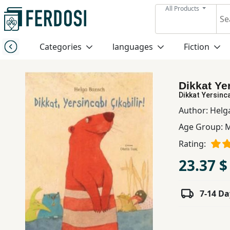
All Products
Menu
Categories
languages
Fiction
Category
Dikkat Ye
languages
Dikkat Yersinca
Author:
Helg
Fiction
Age Group:
M
Rating:
Nonfiction
23.37 $
Middle
7-14 Da
East
Studies