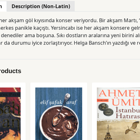
n
Description (Non-Latin)
er akşam göl kıyısında konser veriyordu. Bir akşam Martı, “E
herkes panikle kaçıştı. Yersincabı ise her akşam konsere gel
kı dostların aralarına yeni birini almaları her zaman kolay olmayabiliyor, yanlış
zorlaştırıyor. Helga Bansch’ın yazdığı ve resimlediği bu sevimli tanışma hikâyesi hem
rıyor, hem düşündürüyor.
roducts