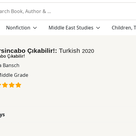
Nonfiction
Middle East Studies
Children, 
rsincabo Çıkabilir!:
Turkish
2020
bo Çıkabilir!
a Bansch
iddle Grade
ys