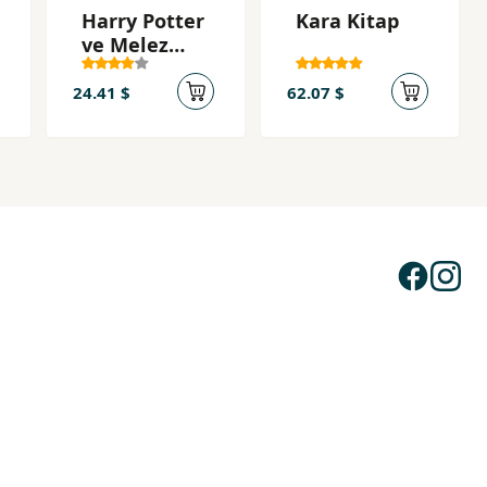
Harry Potter
Kara Kitap
ve Melez
Prens 6
24.41 $
62.07 $