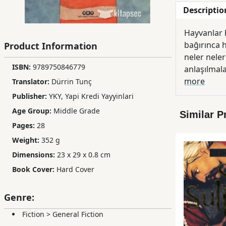
Descriptio
Children,
Teens
Hayvanlar h
&
bağırınca 
Product Information
YA
neler neler denediler ama boşuna. Sı
ISBN:
9789750846779
anlaşılmalar da durumu iyice 
Educational
meraklandı
more
Translator:
Dürrin Tunç
Books
Publisher:
YKY, Yapi Kredi Yayyinlari
Age Group:
Middle Grade
Similar P
Ferdosi
Pages:
28
Publishing
Weight:
352 g
Dimensions:
23 x 29 x 0.8 cm
Subscription
Services
Book Cover:
Hard Cover
Genre:
Fiction
>
General Fiction