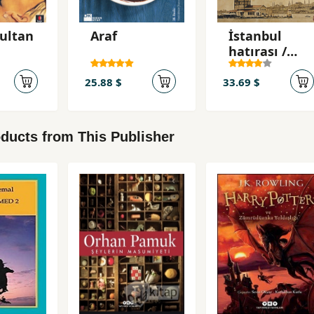
ultan
Araf
İstanbul
hatırası /
Ahmet
25.88 $
33.69 $
ducts from This Publisher