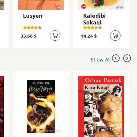
Lüsyen
Kaledibi
Sokagi
33.66 $
14.24 $
Show All