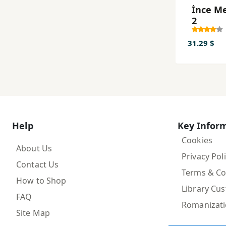
İnce 
2
31.29 $
Help
Key Infor
Cookies
About Us
Privacy Pol
Contact Us
Terms & Co
How to Shop
Library Cu
FAQ
Romanizat
Site Map