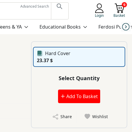
0
Advanced Search
Login
Basket
Teens & YA
Educational Books
Ferdosi Publis
Hard Cover
23.37 $
Select Quantity
Add To Basket
Share
Wishlist