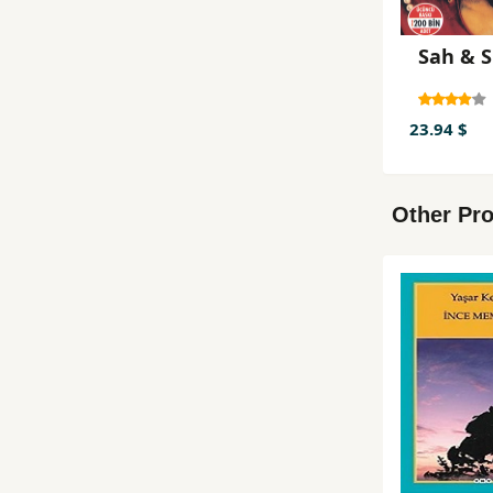
Sah & S
23.94 $
Other Pro