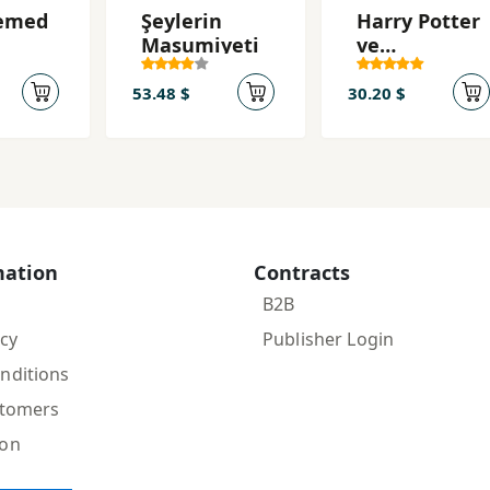
Memed
Şeylerin
Harry Potter
Masumiyeti
ve
Zümrüdüank
a Yoldasligi
53.48 $
30.20 $
(Harry
Potter 5)
mation
Contracts
B2B
icy
Publisher Login
nditions
stomers
ion