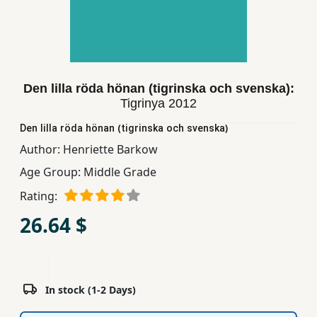
Children,
Teens
&
YA
Den lilla röda hönan (tigrinska och svenska):
Tigrinya
2012
Educational
Books
Den lilla röda hönan (tigrinska och svenska)
Author:
Henriette Barkow
Age Group:
Middle Grade
Ferdosi
Publishing
Rating:
26.64 $
Subscription
Services
In stock (1-2 Days)