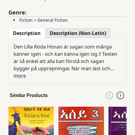
Genre:
Fiction
>
General Fiction
Description
Description (Non-Latin)
Den Lilla Röda Hönan är sagan som många
känner igen - och kan känna igen sig i! Texten
är så enkel att alla kan förstå och sagan
bygger på upprepningar. När man läst och
lyssnat några gånger är det dags att leka
more
historien och låta barnen turas om att spela de
olika rollerna, rita, skriva och hitta på själva.
Similar Products
Bilderna berättar mer än texten och fantasin
har inga gränser! Boken passar bra för de
yngre barnen men också för äldre barn. I
slutet av boken finns en ordlista att träna
orden för odling - vad är tröska? Den Lilla Röda
Hönan har fått utmärkelser i England.