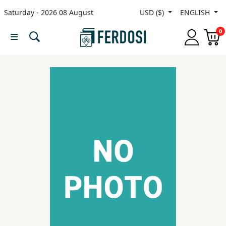
Saturday - 2026 08 August
USD ($)
ENGLISH
Menu
0
Category
languages
Fiction
Nonfiction
Middle
East
Studies