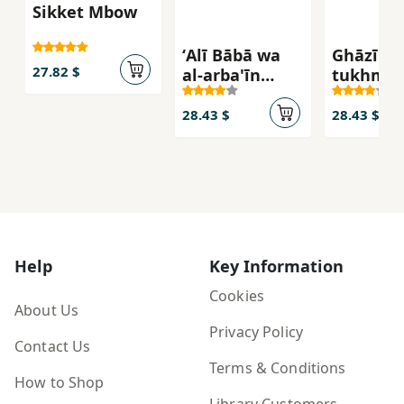
Sikket Mbow
ʻAlī Bābā wa
Ghāzī ki
27.82 $
al-arba'īn
tukhm-i 
ḥaramī - Ali
mīguzāsh
Baba och de
Guldgås
28.43 $
28.43 $
fyrtio rövarna
Help
Key Information
Cookies
About Us
Privacy Policy
Contact Us
Terms & Conditions
How to Shop
Library Customers