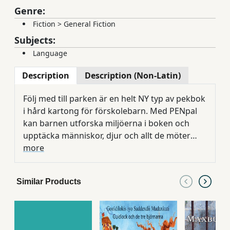
Genre:
Fiction
>
General Fiction
Subjects:
Language
Description
Description (Non-Latin)
Följ med till parken är en helt NY typ av pekbok
i hård kartong för förskolebarn. Med PENpal
kan barnen utforska miljöerna i boken och
upptäcka människor, djur och allt de möter
som benämns, låter och talar. Det är
more
spännande för barnen att upptäcka alla
hemliga ljud som finns på sidorna i boken.
Similar Products
Detta är den första delen i en serie böcker med
samma funktioner, speciellt framtagen för att
använda PENpal för lustfylld språkinlärning.
SE, HÖR och TALA - med PENpal kan man också