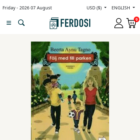
Friday - 2026 07 August
USD ($)
ENGLISH
Menu
0
Category
languages
Fiction
Nonfiction
Middle
East
Studies