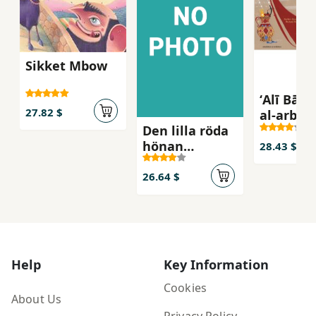
Sikket Mbow
ʻAlī Bāb
27.82 $
al-arba'ī
Den lilla röda
ḥaramī - 
hönan
Baba och
28.43 $
(tigrinska och
fyrtio r
svenska)
26.64 $
Help
Key Information
Cookies
About Us
Privacy Policy