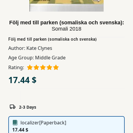
Children,
Teens
&
Följ med till parken (somaliska och svenska):
YA
Somali
2018
Följ med till parken (somaliska och svenska)
Educational
Author:
Kate Clynes
Books
Age Group:
Middle Grade
Rating:
Ferdosi
17.44 $
Publishing
Subscription
Services
2-3 Days
localizer[Paperback]
17.44 $