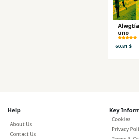
Alwgtía
uno
60.81 $
Help
Key Infor
Cookies
About Us
Privacy Pol
Contact Us
Terms & Co