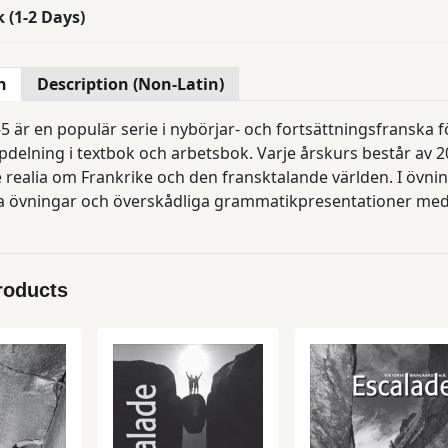
k (1-2 Days)
n
Description (Non-Latin)
 en populär serie i nybörjar- och fortsättningsfranska för gymnasiet. Escalade 1-2 är f
delning i textbok och arbetsbok. Varje årskurs består av 20
realia om Frankrike och den fransktalande världen. I övning
 övningar och överskådliga grammatikpresentationer med
roducts