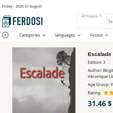
Friday - 2026 07 August
Menu
All Products
Category
Categories
languages
Fiction
languages
Escalade
Fiction
Edition:
3
Author:
Birgi
Nonfiction
Véronique L
Age Group:
Y
Middle
Rating:
East
31.46 $
Studies