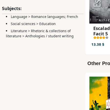
Subjects:
Language
>
Romance languages; French
Social sciences
>
Education
Escala
Literature
>
Rhetoric & collections of
Facit 5
literature
>
Anthologies / student writing
13.38 $
Other Pro