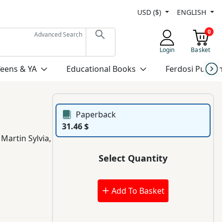
USD ($)
ENGLISH
0
Advanced Search
Login
Basket
Teens & YA
Educational Books
Ferdosi Publis
Paperback
31.46 $
,
Martin Sylvia
,
Select Quantity
Add To Basket