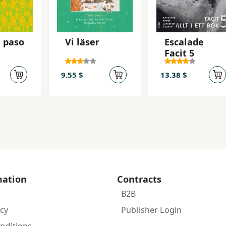
 paso
Vi läser
Escalade
Facit 5
9.55 $
13.38 $
mation
Contracts
B2B
icy
Publisher Login
nditions