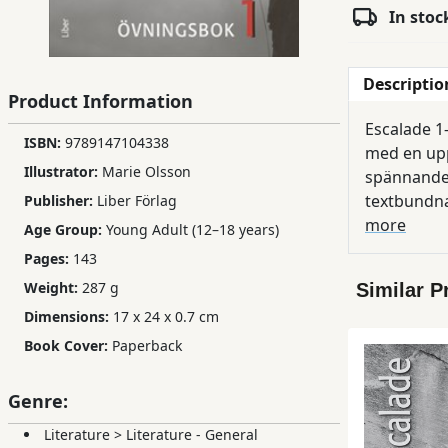
In stoc
Children,
Teens
&
Descriptio
YA
Product Information
Escalade 1-5 är
ISBN:
9789147104338
med en upp
Educational
Illustrator:
Marie Olsson
spännande 
Books
textbundna
Publisher:
Liber Förlag
more
Age Group:
Young Adult (12–18 years)
Ferdosi
Pages:
143
Publishing
Weight:
287 g
Similar P
Subscription
Dimensions:
17 x 24 x 0.7 cm
Services
Book Cover:
Paperback
Genre:
Literature
>
Literature - General