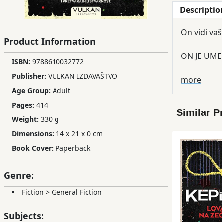
Descriptio
Children,
Teens
On vidi vaš
&
Product Information
YA
ON JE UME
ISBN:
9788610032772
Publisher:
VULKAN IZDAVAŠTVO
Educational
Telo mlade
more
Age Group:
Adult
Books
luksuznom 
Pages:
414
Similar P
OVO JE N
Weight:
330 g
Ferdosi
Dimensions:
14 x 21 x 0 cm
Publishing
Treba li te
Book Cover:
Paperback
umru.
Subscription
Services
A SAMO JE
Genre:
Fiction
>
General Fiction
Može li det
kriju najgor
Subjects: