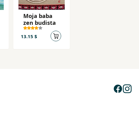
a se ostvare. Ne zna da ono što najviše želimo, ono čemu
Moja baba
zen budista
13.15 $