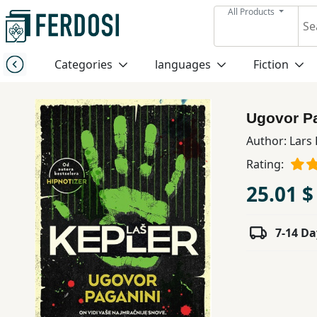
All Products
Menu
Categories
languages
Fiction
Category
Ugovor P
languages
Author:
Lars 
Rating:
Fiction
25.01 $
Nonfiction
7-14 Da
Middle
East
Studies