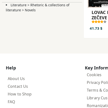
Literature
>
Rhetoric & collections of
Ali Jona Li
literature
>
Novels
se najviše
LOVAC
ZEČEVE
41.73 $
Help
Key Infor
Cookies
About Us
Privacy Pol
Contact Us
Terms & Co
How to Shop
Library Cu
FAQ
Romanizat