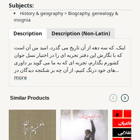
Subjects:
History & geography
>
Biography, genealogy &
insignia
Description
Description (Non-Latin)
اینک، که سه دهه از آن تاریخ می گذرد، امید من آن است
که با نگارش این دفتر تجربه ای را در اختیار نسل جوان
کشورم بگذارم، تجربه ای که به ما می گوید بر داوری
های خود درنگ کنیم، از آن چه بر شکنجه دیدگان در
زندان های سیاسی ایران گذشته آسان نگذریم، تجربه ای
more
که ایستگادگی را ارج می گذارد و اختیار زندانی در
گزینش شیوه ی ایستادگی را محترم می شناسد.
Similar Products