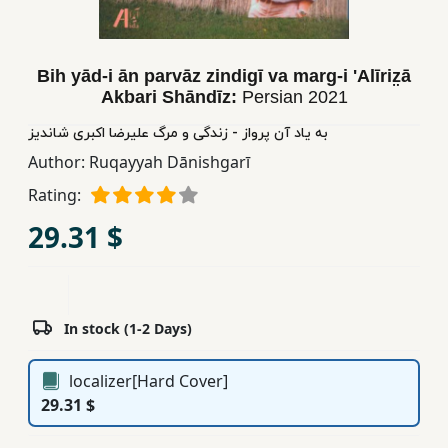
Children,
Teens
&
Bih yād-i ān parvāz zindigī va marg-i 'Alīriz̤ā
YA
Akbari Shāndīz:
Persian
2021
به یاد آن پرواز - زندگی و مرگ علیرضا اکبری شاندیز
Educational
Author:
Ruqayyah Dānishgarī
Books
Rating:
29.31 $
Ferdosi
Publishing
Subscription
In stock (1-2 Days)
Services
localizer[Hard Cover]
29.31 $