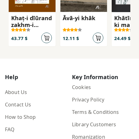
Khaṭ-i dīūrand
Āvā-yi khāk
Khātīrāt
zakhm-i
ki manis
khūnīn-i
1301-135
tārīkh-i
43.77 $
12.11 $
24.49 $
Afghānistān
Help
Key Information
Cookies
About Us
Privacy Policy
Contact Us
Terms & Conditions
How to Shop
Library Customers
FAQ
Romanization