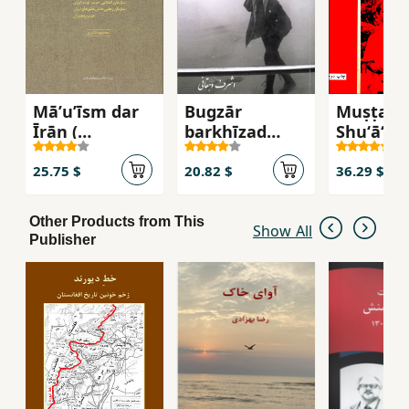
Māʼuʼīsm dar
Bugzār
Muṣṭafá
Īrān (
barkhīzad
Shuʻāʻīy
muṭālaʻāt-i
mardum-i bī
rumāntī
sīyāsī )
labkhand...
anqalābī
25.75 $
20.82 $
36.29 $
Other Products from This
Show All
Publisher