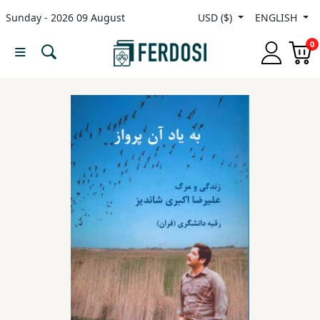
Sunday - 2026 09 August
USD ($)
ENGLISH
Menu
0
Category
languages
Fiction
Nonfiction
Middle
East
Studies