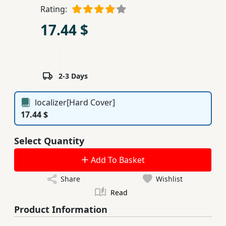
Rating:
Children,
Teens
17.44 $
&
YA
2-3 Days
Educational
Books
localizer[Hard Cover]
17.44 $
Ferdosi
Publishing
Select Quantity
Subscription
Add To Basket
Services
Share
Wishlist
Read
Product Information