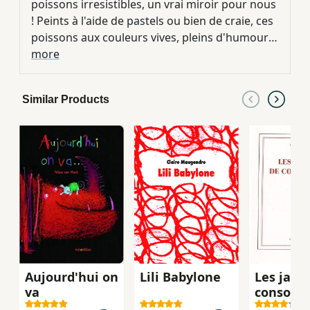
poissons irresistibles, un vrai miroir pour nous
! Peints à l'aide de pastels ou bien de craie, ces
poissons aux couleurs vives, pleins d'humour
ou d'ironie, nous permettent de découvrir
more
leurs humeurs, à chaque moment de la
journée: le poisson curieux, le poisson
Similar Products
heureux, le poisson triste, le poisson surpris
ou encore peureux... Toutes ce émotions que
nous connaissons tous selon l'heure ou le jour
nous sont montrés, tels des miroirs de notre
propre humeur. Il prennent de ce fait une
dimension humoristique irrésistible.
Aujourd'hui on
Lili Babylone
Les jard
va
consolat