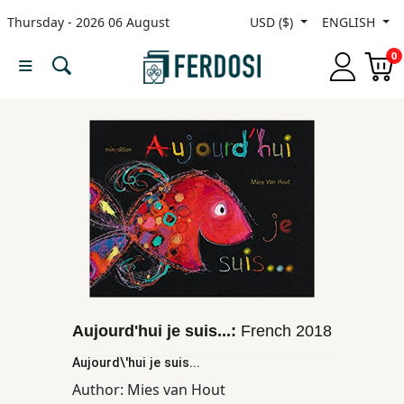
Thursday - 2026 06 August
USD ($)
ENGLISH
Menu
0
Category
languages
Fiction
Nonfiction
Middle
Aujourd'hui je suis...:
French
2018
East
Aujourd\'hui je suis...
Studies
Author:
Mies van Hout