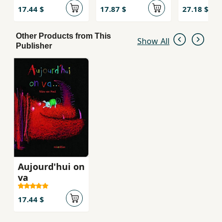
17.44 $
17.87 $
27.18 $
Other Products from This
Show All
Publisher
Aujourd'hui on
va
17.44 $