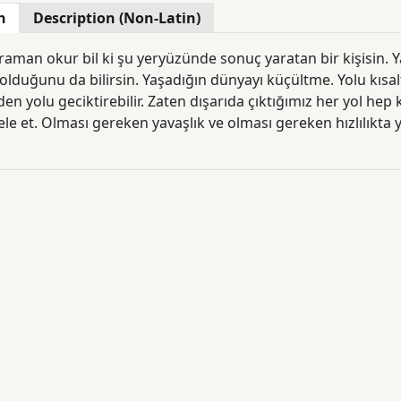
n
Description (Non-Latin)
aman okur bil ki şu yeryüzünde sonuç yaratan bir kişisin. Y
duğunu da bilirsin. Yaşadığın dünyayı küçültme. Yolu kısalt
en yolu geciktirebilir. Zaten dışarıda çıktığımız her yol hep
ele et. Olması gereken yavaşlık ve olması gereken hızlılıkta
in etekliğini çekiştir ve sor: Neden? Sormak gücü sarsar. Ka
sorar: Neden? Çünkü sormak duvarı yıkar kendi önünü açar.
ve fotoğrafçısı Özcan Yüksek çeyrek yüzyılı aşkın süredir in
manlara ilk insanın temsili eşitlikçi toplumların diyarların
lışmalarının ürünü olan bu kitapta bize bir anlamda "kahram
u dünyaya "kahraman" olmak için geldiğimizi hatırlatıyor.