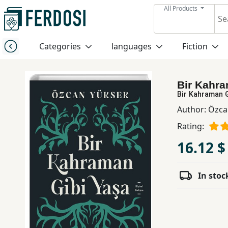
All Products
Menu
Categories
languages
Fiction
Category
Bir Kahra
languages
Bir Kahraman G
Author:
Özca
Fiction
Rating:
16.12 $
Nonfiction
In stoc
Middle
East
Studies