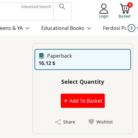
0
Advanced Search
Login
Basket
Teens & YA
Educational Books
Ferdosi Publis
Paperback
16.12 $
Select Quantity
Add To Basket
Share
Wishlist