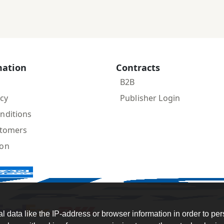
mation
Contracts
B2B
icy
Publisher Login
nditions
stomers
ion
data like the IP-address or browser information in order to per