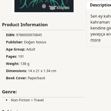
Descriptio
Children,
Teens
Sen ey kahr
&
kahraman ol
YA
Product Information
kendine gid
yavaşça ac
ISBN:
9786050970845
Educational
gibi gerçeğ
more
Publisher:
Doğan Novus
Books
sokağa ve 
Age Group:
Adult
gazetecisi 
Pages:
191
değmemiş or
Ferdosi
üzerine ça
Weight:
138 g
Publishing
birimizin b
Dimensions:
14 x 21 x 1.34 cm
Subscription
Book Cover:
Paperback
Services
Genre:
Non-Fiction
>
Travel