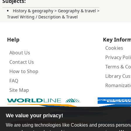
Subjects:
History & geography
>
Geography & travel
>
Travel Writing / Description & Travel
Help
Key Infor
Cookies
About Us
Privacy Pol
Contact Us
Terms & Co
How to Shop
Library Cu
FAQ
Romanizat
Site Map
We value your privacy!
We are using technologies like Cookies and process personal 