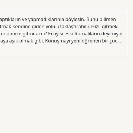
aptıkların ve yapmadıklarınla böylesin. Bunu bilirsen
mak kendine giden yolu uzaklaştırabilir. Hızlı gitmek
 kendimize gitmez mi? En iyisi eski Romalıların deyimiyle
 yaşa âşık olmak gibi. Konuşmayı yeni öğrenen bir çocuk
hraman koca bir sorunun yanıtını arar gibi çıkar
 Masal düşünürü gezgin kültür kâşifi macera
sanı anlamanın peşinde yolda... Kutuplara insan eli
a yaptığı yolculuklar ve masalların kadim doğası
anın sonsuz yolculuğu"nu anlatıyor. Aslında her