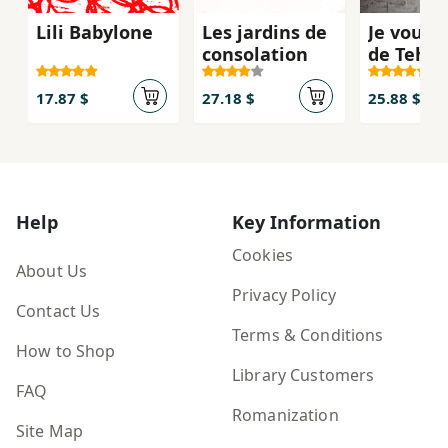
Lili Babylone
Les jardins de
Je vous é
consolation
de Tehe
17.87 $
27.18 $
25.88 $
Help
Key Information
Cookies
About Us
Privacy Policy
Contact Us
Terms & Conditions
How to Shop
Library Customers
FAQ
Romanization
Site Map