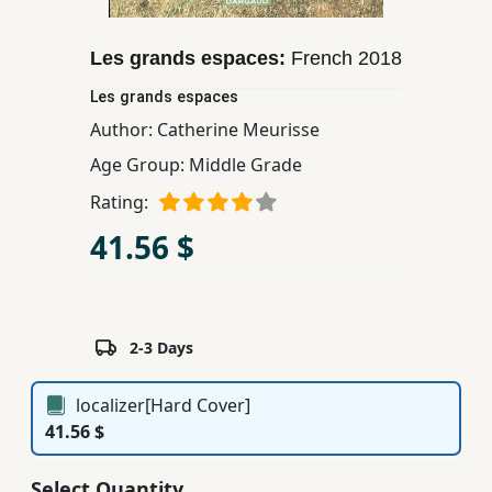
Children,
Teens
Les grands espaces:
French
2018
&
Les grands espaces
YA
Author:
Catherine Meurisse
Age Group:
Middle Grade
Educational
Books
Rating:
41.56 $
Ferdosi
Publishing
Subscription
2-3 Days
Services
localizer[Hard Cover]
41.56 $
Select Quantity