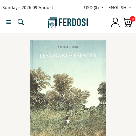
Sunday - 2026 09 August
USD ($)
ENGLISH
Menu
0
Category
languages
Fiction
Nonfiction
Middle
East
Studies