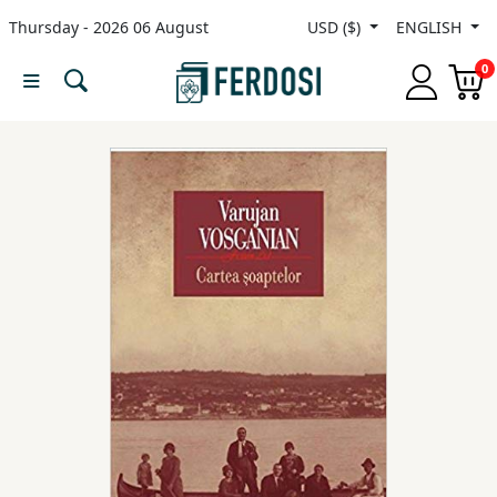
Thursday - 2026 06 August
USD ($)
ENGLISH
Menu
0
Category
languages
Fiction
Nonfiction
Middle
East
Studies