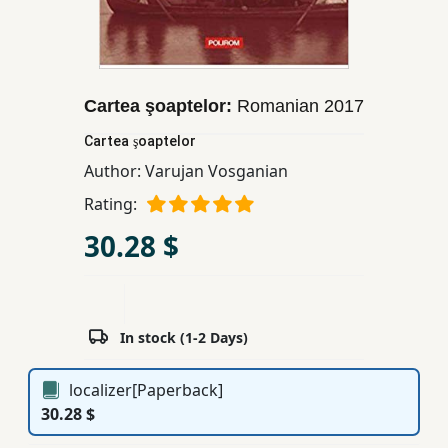
Children,
Teens
&
YA
Cartea şoaptelor:
Romanian
2017
Cartea şoaptelor
Educational
Author:
Varujan Vosganian
Books
Rating:
30.28 $
Ferdosi
Publishing
Subscription
Services
In stock (1-2 Days)
localizer[Paperback]
30.28 $