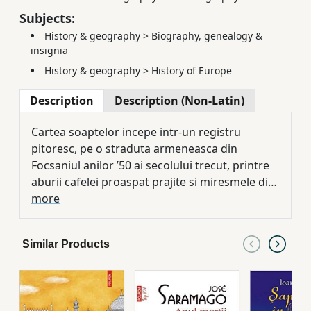
Subjects:
History & geography
>
Biography, genealogy &
insignia
History & geography
>
History of Europe
Description
Description (Non-Latin)
Cartea soaptelor incepe intr-un registru
pitoresc, pe o straduta armeneasca din
Focsaniul anilor ’50 ai secolului trecut, printre
aburii cafelei proaspat prajite si miresmele din
camara bunicii Armenuhi, printre bucoavnele si
more
fotografiile bunicului Garabet. „Batrinii armeni
ai copilariei” lui Varujan Vosganian nu au de
Similar Products
istorisit intimplari delectabile, ci fapte de-a
dreptul nelinistitoare. Povestind, ei incearca sa
se despovareze de o trauma – a lor si a
predecesorilor. Istoria genocidului din 1915