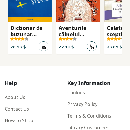
Dictionar de
Aventurile
Calatori
buzunar
câinelui
sceptic i
suedez
Pǎianjen
lumii
28.93 $
22.11 $
23.85 $
Help
Key Information
Cookies
About Us
Privacy Policy
Contact Us
Terms & Conditions
How to Shop
Library Customers