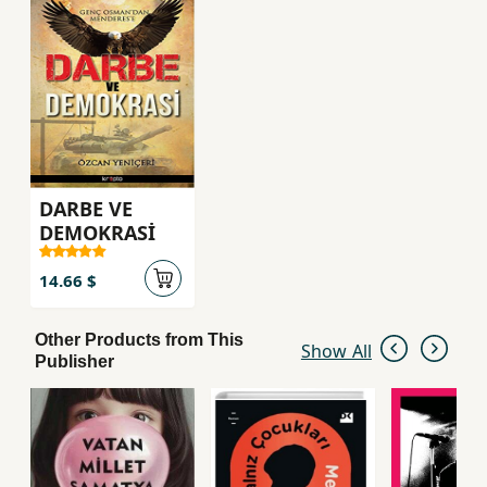
uygulamalari arasinda ilginç ve çok Ögretici bir
yolculuga çikiyorlar. SÖmürgeler, koloniler,
devrimler ve kurtulus hareketlerinin gÖlgesi,
günümüze nasil düsüyor... Sanayi Devrimi,
neden Moldovya'da degil de Ingiltere'de
basladi... Kara Ölüm denilen Veba, krallari,
lordlari, serfleri nasil etkiledi... Toplumlarin
elitleri ile en alttakiler arasinda degisen ve
DARBE VE
degismeyen iliski biçimleri hangileridir...
DEMOKRASİ
Uluslarin Düsüsü, dünyaya bakisinizi ve
14.66 $
Other Products from This
Show All
Publisher