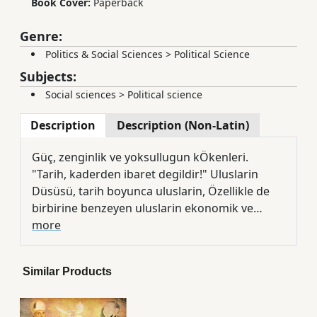
Book Cover:
Paperback
Genre:
Politics & Social Sciences
>
Political Science
Subjects:
Social sciences
>
Political science
Description
Description (Non-Latin)
Güç, zenginlik ve yoksullugun kÖkenleri.
"Tarih, kaderden ibaret degildir!" Uluslarin
Düsüsü, tarih boyunca uluslarin, Özellikle de
birbirine benzeyen uluslarin ekonomik ve
politik gelismeleri arasinda neden büyük
more
farkliliklar olduguna dair bir tartisma
yürütüyor. Yazarlar kisaca "Neden bazi ülkeler
Similar Products
zenginken bazilari yoksuldur?" seklinde bir
soru ortaya atip, kÖleci toplumlar, feodalizm,
sÖmürgecilik, kapitalizm ve sosyalizm