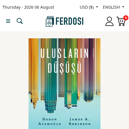
Thursday - 2026 06 August
USD ($)
ENGLISH
Menu
0
Category
languages
Fiction
Nonfiction
Middle
East
Studies