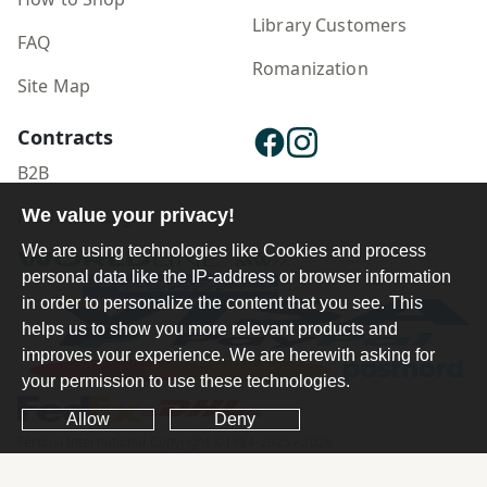
Library Customers
FAQ
Romanization
Site Map
Contracts
B2B
We value your privacy!
Publisher Login
We are using technologies like Cookies and process
personal data like the IP-address or browser information
in order to personalize the content that you see. This
helps us to show you more relevant products and
improves your experience. We are herewith asking for
your permission to use these technologies.
Allow
Deny
Ferdosi International Copyright ©1984-2025 - 2026