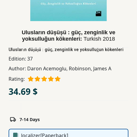
Children,
Teens
&
YA
Ulusların düşüşü : güç, zenginlik ve
yoksulluğun kökenleri:
Turkish
2018
Educational
Ulusların düşüşü : güç, zenginlik ve yoksulluğun kökenleri
Books
Edition:
37
Author:
Daron Acemoglu
,
Robinson, James A
Ferdosi
Rating:
Publishing
34.69 $
Subscription
Services
7-14 Days
localizer[Paperback]