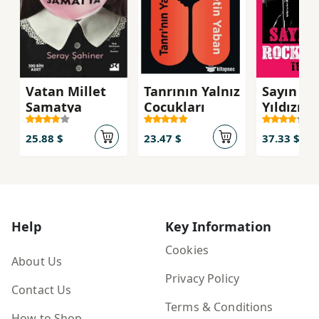
Vatan Millet
Tanrının Yalnız
Sayın Ba
Samatya
Cocukları
Yıldızı
25.88 $
23.47 $
37.33 $
Help
Key Information
Cookies
About Us
Privacy Policy
Contact Us
Terms & Conditions
How to Shop