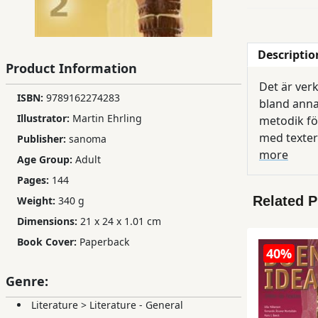
Children,
Teens
&
Descriptio
Product Information
YA
Det är ver
ISBN:
9789162274283
bland anna
Educational
Illustrator:
Martin Ehrling
metodik för
Books
med texter
Publisher:
sanoma
och kultur. I Buena idea byggs innehållet kring vardagliga situationer och ämnesområden. Dessa är sedan utgångspunkten
more
Age Group:
Adult
för vad som
Ferdosi
Pages:
144
upp aktivt 
Publishing
Related 
Weight:
340 g
genom åter
Subscription
Dimensions:
21 x 24 x 1.01 cm
Buena idea
Services
förståelse
Book Cover:
Paperback
40%
behövs just
detta att p
Genre:
Literature
>
Literature - General