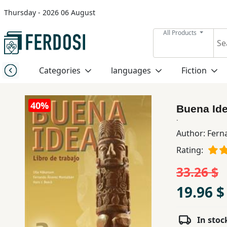
Thursday - 2026 06 August
Menu
All Products
Category
Categories
languages
Fiction
languages
40%
Buena Ide
Fiction
.
Author:
Fern
Rating:
Nonfiction
33.26 $
Middle
19.96 $
East
Studies
In stoc