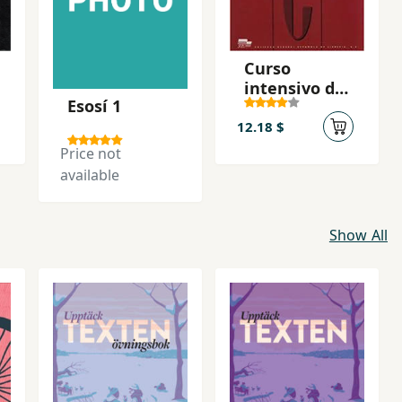
Curso
intensivo de
Esosí 1
Espanol :
Clave ,
12.18 $
ejercicios
Price not
prácticos
available
Show All