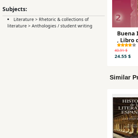
Subjects:
Literature
>
Rhetoric & collections of
literature
>
Anthologies / student writing
Buena 
, Libro 
textos
40.91 $
24.55 $
Similar P