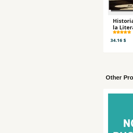
Histori
la Lite
Españo
34.16 $
Other Pro