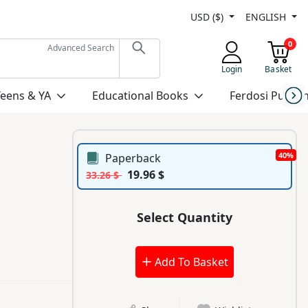
USD ($)
ENGLISH
0
Advanced Search
Login
Basket
Teens & YA
Educational Books
Ferdosi Publis
40%
Paperback
19.96 $
33.26 $
Select Quantity
Add To Basket