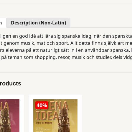
n
Description (Non-Latin)
kligen en god idé att lära sig spanska idag, när den spans
t genom musik, mat och sport. Allt detta finns självklart
s eleverna på ett naturligt sätt in i en användbar spanska.
 på teman som shopping, resor, musik och studier, dels vi
 övas. Stor vikt läggs vid inlärning av ord och fraser. En ku
och passivt i varje text. I Buena idea uppmanas eleverna till
Products
kommande Consejos, tips och råd om t.ex. ordinlärning och t
 läggs stor vikt vid muntliga och skriftliga kommunikativa 
n av det man hör och läser, bl.a. genom hörövningar och d
40%
 i den aktuella situationen tas upp och övas systematiskt oc
erfekt tas upp relativt tidigt i Spanska 1, och att preterit