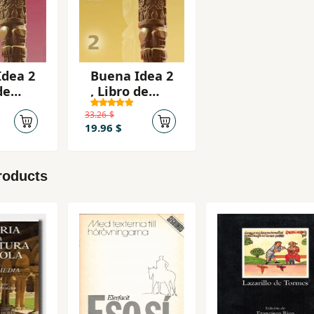
Idea 2
Buena Idea 2
de
, Libro de
trabajo
33.26 $
19.96 $
roducts