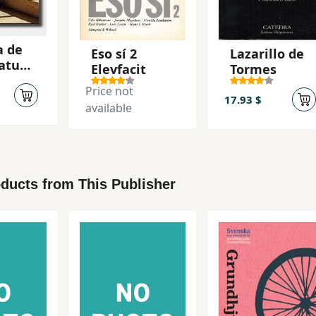
a de
Eso sí 2
Lazarillo de
ratura
Elevfacit
Tormes
la
Price not
17.93 $
available
ducts from This Publisher