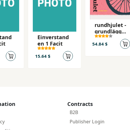
rundhjulet -
grundläggan
stand
Einverstand
de svenska
cit
en 1 Facit
som
54.84 $
andraspråk
15.64 $
mation
Contracts
B2B
icy
Publisher Login