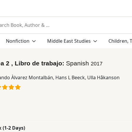
Nonfiction
Middle East Studies
Children, 
a 2 , Libro de trabajo:
Spanish
2017
ando Àlvarez Montalbán
,
Hans L Beeck
,
Ulla Håkanson
k (1-2 Days)