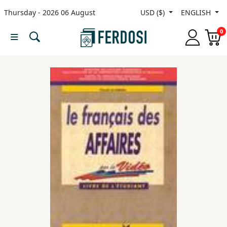
Thursday - 2026 06 August
USD ($)
ENGLISH
Menu
0
Category
languages
Fiction
Nonfiction
Middle
East
Studies