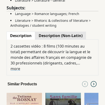
Literature
>
Literature - General
Subjects:
Language
>
Romance languages; French
Literature
>
Rhetoric & collections of literature
>
Anthologies / student writing
Description
Description (Non-Latin)
2 cassettes vidéo : 8 films (100 minutes au
total) permettant de découvrir la langue et le
monde des affaires français en compagnie de
30 professionnels (dirigeants, cadres,
employés) présentés dans leur environnement
more
habituel : l'entreprise ; * une composition
séquentielle de chaque film, pour une
Similar Products
exploitation souple, en classe ou en autonomie
; * des activités pédagogiques variées,
proposées pour chaque séquence : repérage,
compréhension, exploitation, communication ;