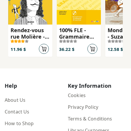
Rendez-vous
100% FLE -
Mondes 
rue Molière -
Grammaire
- Suzann
Niv. A1
essentielle du
Lenglen,
français A2 -
étoile à
11.96 $
36.22 $
12.58 $
Livre + CD
Roland G
- Niv. A1
Help
Key Information
Cookies
About Us
Privacy Policy
Contact Us
Terms & Conditions
How to Shop
Library Customers