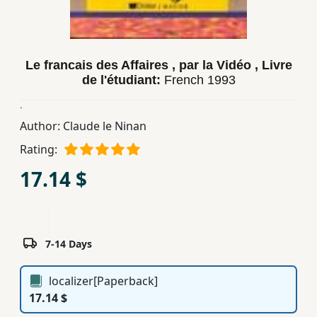
Children,
Teens
&
Le francais des Affaires , par la Vidéo , Livre
YA
de l'étudiant:
French
1993
.
Educational
Author:
Claude le Ninan
Books
Rating:
17.14 $
Ferdosi
Publishing
Subscription
Services
7-14 Days
localizer[Paperback]
17.14 $