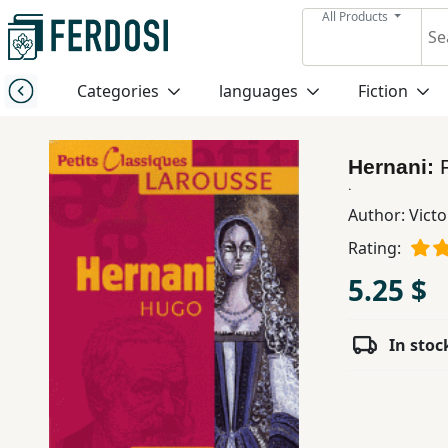
All Products
Menu
Categories
languages
Fiction
Category
Hernani:
languages
.
Author:
Vict
Fiction
Rating:
5.25 $
Nonfiction
In stoc
Middle
East
Studies