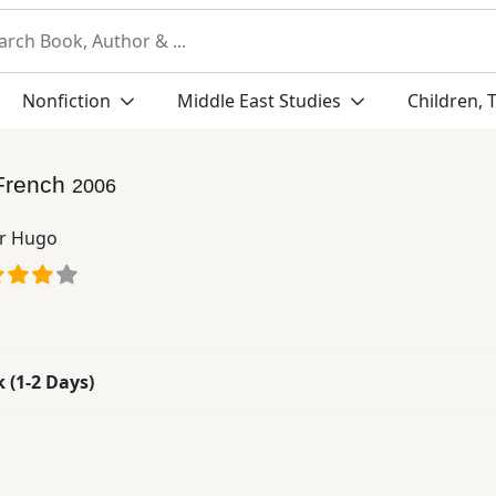
Nonfiction
Middle East Studies
Children, 
French
2006
or Hugo
k (1-2 Days)