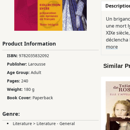
Descriptio
Children,
Teens
Un brigand
&
une mort ly
YA
XIXe siècle
déclencha 
Product Information
Educational
more
Books
ISBN:
9782035832092
Publisher:
Larousse
Similar P
Ferdosi
Age Group:
Adult
Publishing
Pages:
240
Weight:
180 g
Subscription
Services
Book Cover:
Paperback
Genre:
Literature
>
Literature - General