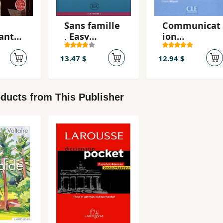
Sans famille
Communicat
ant
, Easy
ion
Readers , B
Progressive
du Francais ,
13.47 $
12.94 $
Corrigés ,
Niveau
débutant
ducts from This Publisher