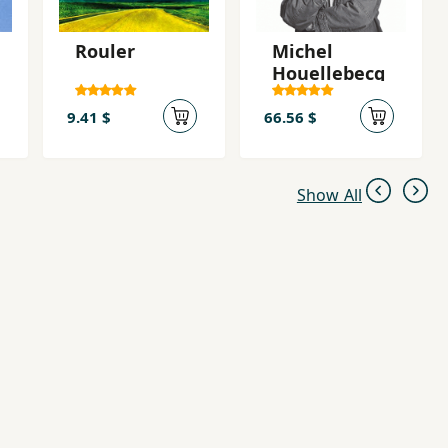
Rouler
Michel
Houellebecq
9.41 $
66.56 $
Show All