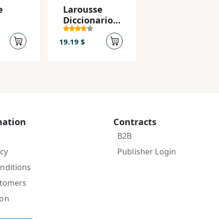
e
Larousse
Diccionario
Pocket
19.19 $
mation
Contracts
B2B
icy
Publisher Login
nditions
stomers
ion