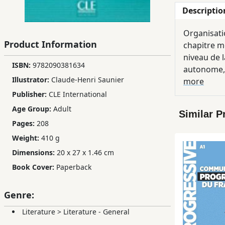
Descriptio
Children,
Teens
Organisatio
&
Product Information
chapitre m
YA
niveau de 
ISBN:
9782090381634
autonome, a
Illustrator:
Claude-Henri Saunier
Educational
et obtenir 
more
Books
débat; Cha
Publisher:
CLE International
chacun org
Age Group:
Adult
Similar P
On y trouve
Pages:
208
Ferdosi
pratiques; 
Publishing
Weight:
410 g
de réemploi
Dimensions:
20 x 27 x 1.46 cm
sont enreg
Subscription
Book Cover:
Paperback
Services
Genre:
Literature
>
Literature - General