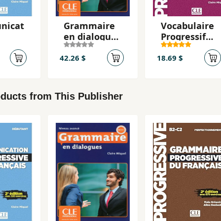
nicat
Grammaire
Vocabulaire
en dialogues
Progressif
sive
- Niveau
du Fracais ,
cais,
avancé
Corrigés ,
42.26 $
18.69 $
nt A1
(B2/C1) -
Corriges
on
Livre + CD:
Niveau
Livre avance
avancé
ducts from This Publisher
& CD-audio