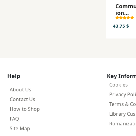
Commu
ion
progres
du fran
43.75 $
débuta
2.editi
Help
Key Infor
Cookies
About Us
Privacy Pol
Contact Us
Terms & Co
How to Shop
Library Cu
FAQ
Romanizat
Site Map