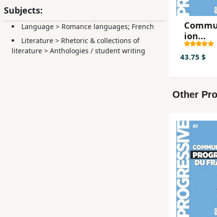
Subjects:
Commu
Language
>
Romance languages; French
ion
Literature
>
Rhetoric & collections of
progres
literature
>
Anthologies / student writing
du fran
43.75 $
débuta
2.editi
Other Pro