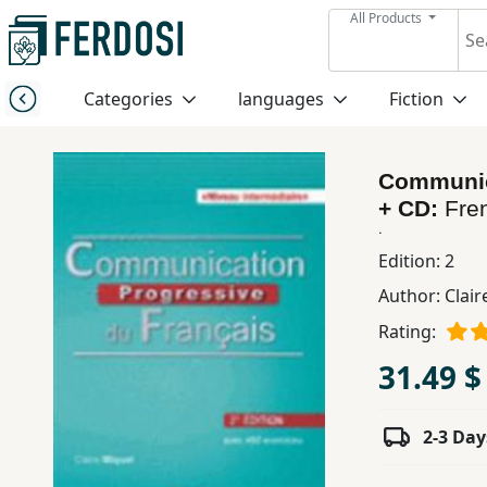
All Products
Menu
Categories
languages
Fiction
Category
Communica
languages
+ CD:
Fre
.
Fiction
Edition:
2
Author:
Clair
Nonfiction
Rating:
31.49 $
Middle
East
2-3 Day
Studies