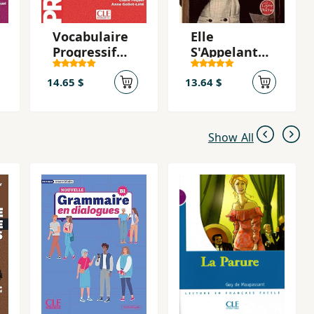
Vocabulaire
Elle
Progressif
S'Appelant
Du Francais:
Sarah
Intermédiar
14.65 $
13.64 $
e (Corrigés)
Show All