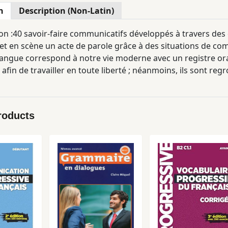
n
Description (Non-Latin)
n :40 savoir-faire communicatifs développés à travers des d
et en scène un acte de parole grâce à des situations de com
langue correspond à notre vie moderne avec un registre ora
fin de travailler en toute liberté ; néanmoins, ils sont re
des informations, les interactions plus complexes de la conve
que chapitre est ponctué par un bilan. L'ouvrage, tout comme
anisé sur une double page : à gauche plusieurs dialogues v
roducts
ra également une liste récapitulative des principales expre
à droite, des exercices pédagogiques de trois sortes : des 
 et un jeu de rôle ou une activité créative. On retrouvera 
istrés sur 2 CD audio vendus à part.