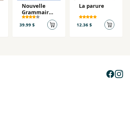
Nouvelle
La parure
Grammaire
en
dialogues.
39.99 $
12.36 $
Niveau
intermédiair
e B1 (2024)