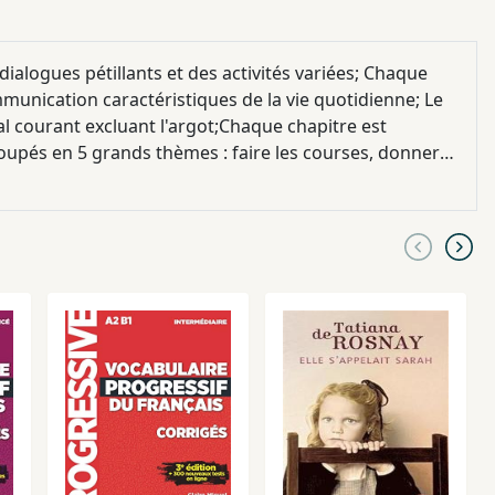
ialogues pétillants et des activités variées; Chaque
munication caractéristiques de la vie quotidienne; Le
l courant excluant l'argot;Chaque chapitre est
groupés en 5 grands thèmes : faire les courses, donner
rsation, les contacts sociaux, la discussion et le
 le reste de la collection, propose une série de cours,
ivants et concrets qu'on retrouvera sur support audio.
ssions des remarques lexicales, culturelles et
activités de compréhension des dialogues, des activités
les corrigés commentés dans un livret. Les dialogues