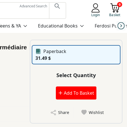
0
Advanced Search
Login
Basket
Teens & YA
Educational Books
Ferdosi Publis
rmédiaire
Paperback
31.49 $
Select Quantity
Add To Basket
Share
Wishlist