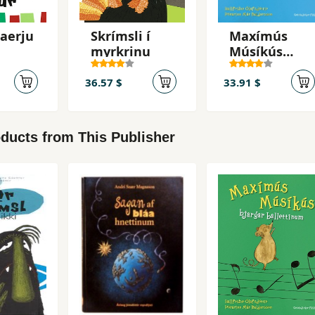
aerju
Skrímsli í
Maxímús
myrkrinu
Músíkús
kætist í kór
(+CD)
36.57 $
33.91 $
ducts from This Publisher