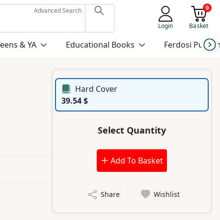
0
Advanced Search
Login
Basket
Teens & YA
Educational Books
Ferdosi Publis
Hard Cover
39.54 $
Select Quantity
Add To Basket
Share
Wishlist