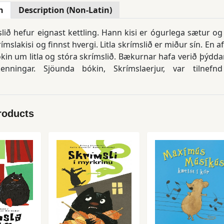
n
Description (Non-Latin)
mslið hefur eignast kettling. Hann kisi er ógurlega sætur og
ímslakisi og finnst hvergi. Litla skrímslið er miður sín. En 
kin um litla og stóra skrímslið. Bækurnar hafa verið þýdd
enningar. Sjöunda bókin, Skrímslaerjur, var tilnefn
menntir. Í tilefni þess að 10 ár eru frá útgáfu fyrstu bókar
prentuð og er dreift samhliða þeirri nýju.
roducts