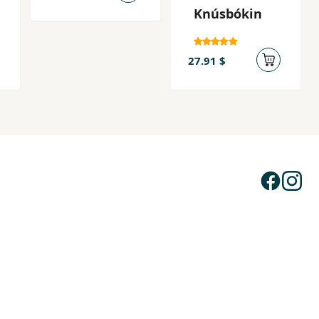
Knúsbókin
27.91 $