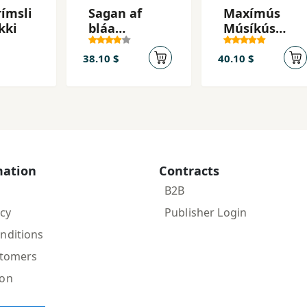
rímsli
Sagan af
Maxímús
kki
bláa
Músíkús
hnettinum
bjargar
ballettinum
38.10 $
40.10 $
+ CD
mation
Contracts
B2B
icy
Publisher Login
nditions
stomers
ion