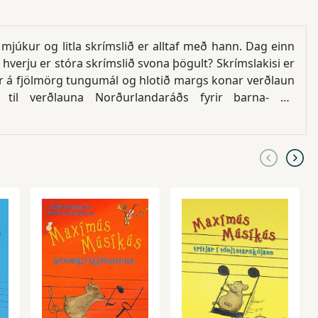
 mjúkur og litla skrímslið er alltaf með hann. Dag einn
af hverju er stóra skrímslið svona þögult? Skrímslakisi er
ar á fjölmörg tungumál og hlotið margs konar verðlaun
d til verðlauna Norðurlandaráðs fyrir barna- og
innar um skrímslin hefur þriðja bókin, Skrímsli í myrkri,