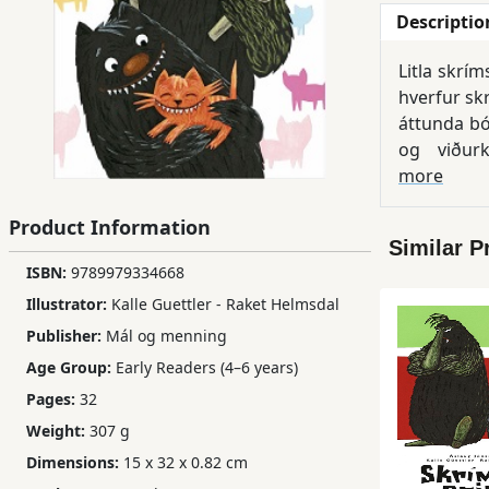
Descriptio
Children,
Teens
Litla skrí
&
hverfur skr
YA
áttunda bó
og viðurk
Educational
unglingabók
more
Books
verið endur
Product Information
Similar P
Ferdosi
ISBN:
9789979334668
Publishing
Illustrator:
Kalle Guettler - Raket Helmsdal
Publisher:
Mál og menning
Subscription
Services
Age Group:
Early Readers (4–6 years)
Pages:
32
Weight:
307 g
Dimensions:
15 x 32 x 0.82 cm