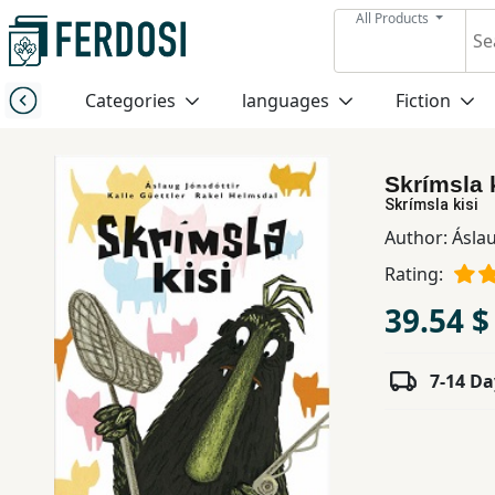
All Products
Menu
Categories
languages
Fiction
Category
Skrímsla 
languages
Skrímsla kisi
Author:
Áslau
Fiction
Rating:
39.54 $
Nonfiction
7-14 Da
Middle
East
Studies