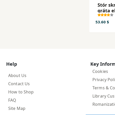
Stór sk
gráta e
53.60 $
Help
Key Infor
Cookies
About Us
Privacy Pol
Contact Us
Terms & Co
How to Shop
Library Cu
FAQ
Romanizat
Site Map