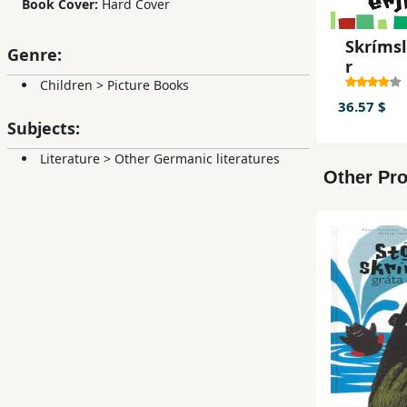
Book Cover:
Hard Cover
Skrímsl
Genre:
r
Children
>
Picture Books
36.57 $
Subjects:
Literature
>
Other Germanic literatures
Other Pro