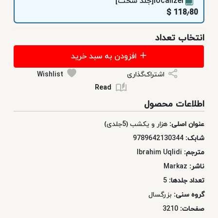
localizer[جلد سخت]
118٫80 $
انتخاب تعداد
افزودن به سبد خرید
اشتراک‌گذاری
Wishlist
Read
اطلاعات محصول
عنوان اصلی:
هزار و یکشب (5جلدی)
شابک:
9789642130344
مترجم:
Ibrahim Uqlidi
ناشر:
Markaz
تعداد جلدها:
5
گروه سنی:
بزرگسال
صفحات:
3210