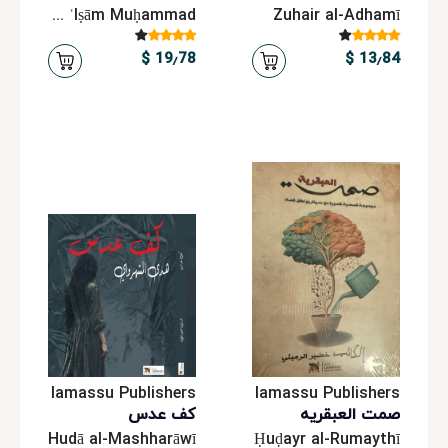
Marwa ʿIṣām Muḥammad
Zuhair al-Adhamī
19٫78 $
13٫84 $
lamassu Publishers
lamassu Publishers
صمت العبقریه
کف عدس
Hudā al-Mashharāwī
Ḥuḍayr al-Rumaythī