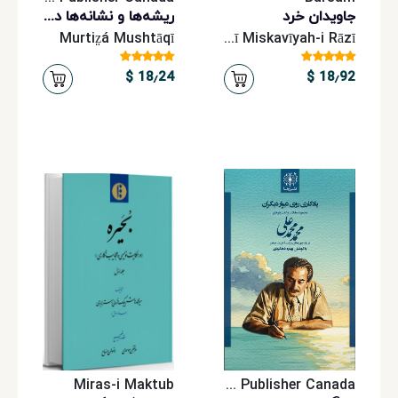
جاویدان خرد
ریشه‌ها و نشانه‌ها در نمایش میر نوروزی
Murtiz̤á Mushtāqī
Abu ʿAlī Miskavīyah-i Rāzī
18٫24 $
18٫92 $
Miras-i Maktub
Rahaa Publisher Canada