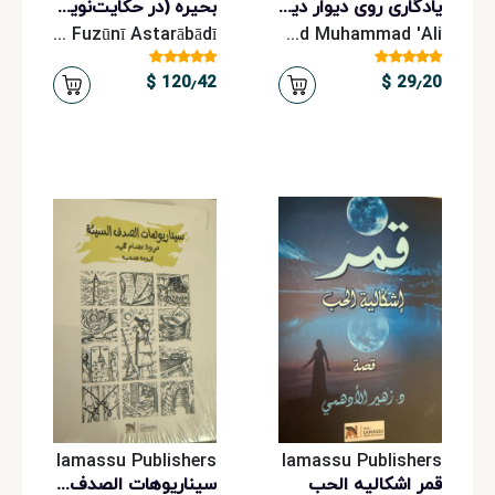
يادگارى روى ديوار ديگران
بحیره (در حکایت‌نویسی و عجایب‌نگاری 3 جلد)
Mīr Muḥammad Hāshim Bayg Fuzūnī Astarābādī
Muhammad Muhammad 'Ali
120٫42 $
29٫20 $
lamassu Publishers
lamassu Publishers
قمر اشکالیه الحب
سیناریوهات الصدف السییه