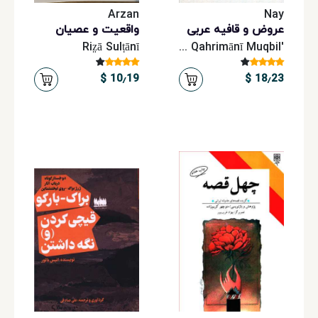
Arzan
Nay
عروض و قافیه عربی
واقعیت و عصیان
Riz̤ā Sulṭānī
'alī Asghar Qahrimānī Muqbil
10٫19 $
18٫23 $