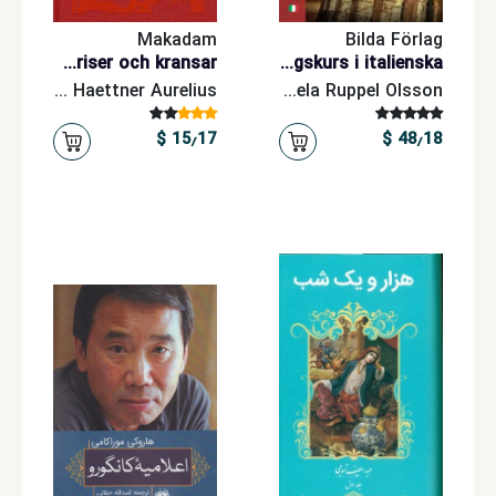
Makadam
Bilda Förlag
Vägen till Kriser och kransar
Allora 2: fortsättningskurs i italienska
Eva Haettner Aurelius
Manuela Ruppel Olsson
15٫17 $
48٫18 $