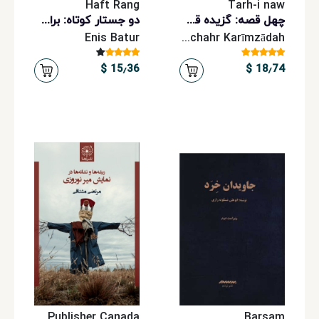
Haft Rang
Tarh-i naw
چ‍ه‍ل‌ ق‍ص‍ه‌: گزیده قصه‌های عامیانه ایرانی
دو جستار کوتاه: براک. بارکو: قیچی کردن و نگه‌داشتن
Enis Batur
Manūchahr Karīmzādah
15٫36 $
18٫74 $
Rahaa Publisher Canada
Barsam