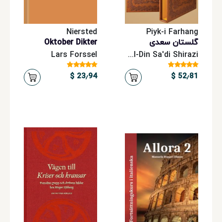
و
نوجوان
Niersted
Piyk-i Farhang
گلستان سعدی
Oktober Dikter
Lars Forssel
Shaikh Muslih al-Din Sa'di Shirazi
کتاب‌های
آموزشی
23٫94 $
52٫81 $
نشر
فردوسی
سرویس‌های
اشتراکی