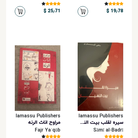
25٫71 $
19٫78 $
lamassu Publishers
lamassu Publishers
سیره لقلب بیت النسیان
مراوح اناث الرنه
Fajr Yaʿqūb
Sāmī al-Badrī