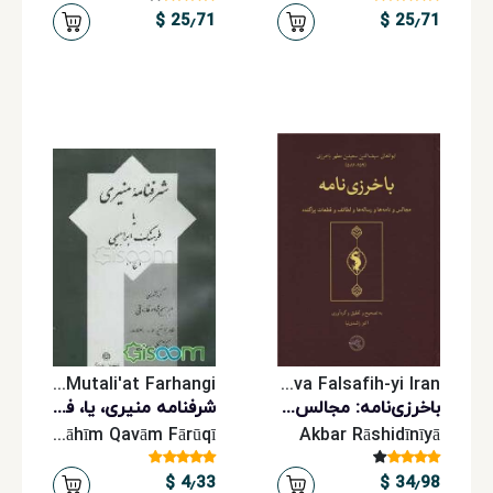
25٫71 $
25٫71 $
Pazhuhishgah-i 'Ulum Insani va Mutali'at Farhangi
Mu`assisih-yi Pazhuhishi-yi Hikmat va Falsafih-yi Iran
باخرزی‌نامه: مجالس و نامه‌ها و رساله‌ها و لطائف و قطعات پراکنده
شرفنامه منیری، یا، فرهنگ ابراهیمی (جلد 1)
Ibrāhīm Qavām Fārūqī
Akbar Rāshidīnīyā
4٫33 $
34٫98 $