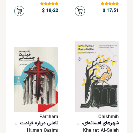
18٫22 $
17٫51 $
Farāham
Chishmih
شهرهای افسانه‌ای، شاهزادگان و جن‌ها از اساطیر و افسانه‌های عرب
تاملی درباره قیامت جسمانی؛ بسط مسیحیت بین یونانیان
Hūman Qāsimī
Khairat Al-Saleh