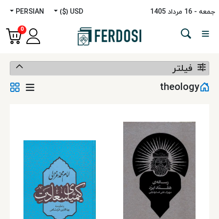
جمعه - 16 مرداد 1405
USD ($)
PERSIAN
Menu
0
دسته‌بندی
فیلتر
زبان‌ها
theology
داستانی
غیرداستانی
مطالعات
خاورمیانه
کودک