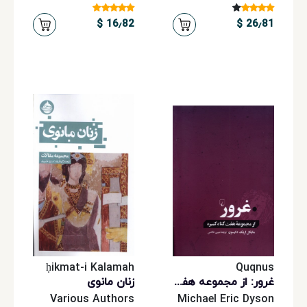
16٫82 $
26٫81 $
ḥikmat-i Kalamah
Quqnus
غرور: از‌ مجموعه‌ هفت‌ گناه‌ کبیره
زنان مانوی
Various Authors
Michael Eric Dyson