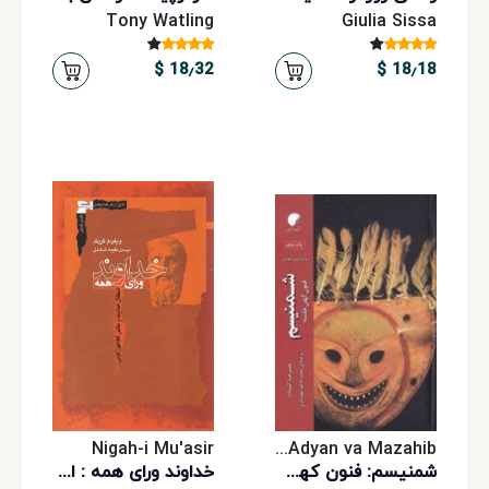
Tony Watling
Giulia Sissa
18٫32 $
18٫18 $
Nigah-i Mu'asir
Danishgah-i Adyan va Mazahib
شمنیسم: فنون کهن خلسه
خداوند ورای همه : استقلال خداوند و چالش افلاطون‌گرایی