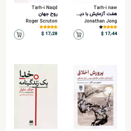
Tarh-i Naqd
Tarh-i naw
هفت آزمایش با دین: تحلیلی بر هفت آزمایش روان شناختی دین
روح جهان
Roger Scruton
Jonathan Jong
17٫28 $
17٫44 $