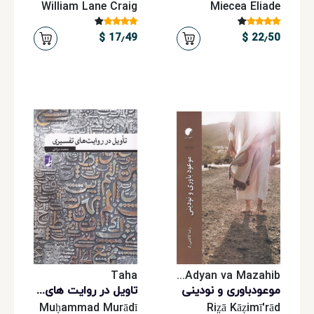
William Lane Craig
Miecea Eliade
17٫49 $
22٫50 $
Taha
Danishgah-i Adyan va Mazahib
موعودباوری و نودینی
تاویل در روایت های تفسیری
Muḥammad Murādī
Riz̤ā Kāẓimī'rād