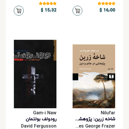
15٫32 $
16٫00 $
Gam-i Naw
Nilufar
شاخه زرین‬: پژوهشی در جادو و دین (جلد اول)
رودولف بولتمان
‎David‬ Fergusson
James George Frazer