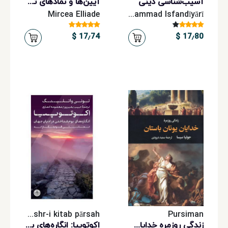
آسیب‌شناسی دینی
آیین‌ها و نمادهای تشرف‮‬: اسرار تولد و تولد دوباره‏‫
Mircea Elliade
Muḥammad Isfandīyārī
17٫74 $
17٫80 $
Bungah-i tarjumah va nashr-i kitab pārsah
Pursiman
زندگی روزمره خدایان یونان باستان
اکوتوپیا: انگاره‌های بوم شناختی در ادیان جهان تحلیلی قوم نگارانه