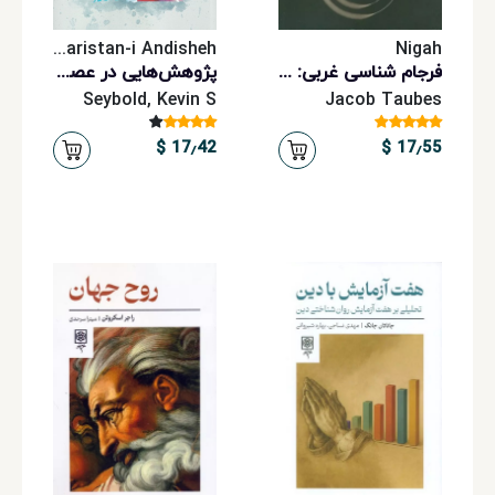
Nigaristan-i Andisheh
Nigah
فرجام شناسی غربی: انقلاب و امید از آگوستین تا مارکس
پژوهش‌هایی در عصب‌شناسی، روان‌شناسی و دین
Seybold, Kevin S
Jacob Taubes
17٫42 $
17٫55 $