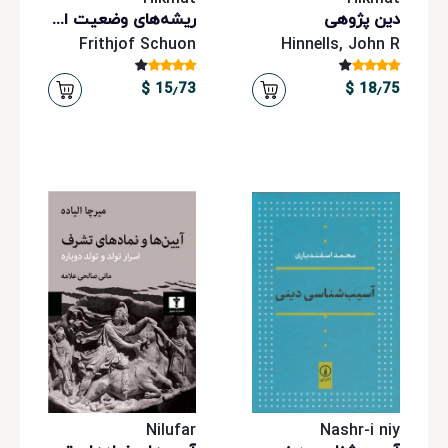
دین پژوهی
ریشه‌های وضعیت انسانی
Frithjof Schuon
Hinnells, John R
15٫73 $
18٫75 $
Nilufar
Nashr-i niy