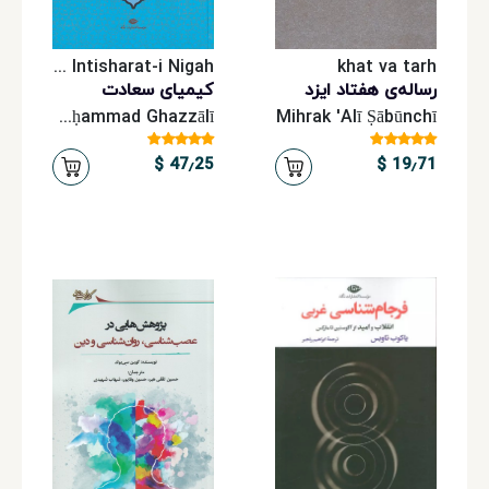
و
نوجوان
Mu'assisah-i Intisharat-i Nigah
khat va tarh
رساله‌ی هفتاد ایزد
کیمیای سعادت
Muḥammad Ibn-i Muḥammad Ghazzālī
Mihrak 'Alī Ṣābūnchī
کتاب‌های
آموزشی
47٫25 $
19٫71 $
نشر
فردوسی
سرویس‌های
اشتراکی