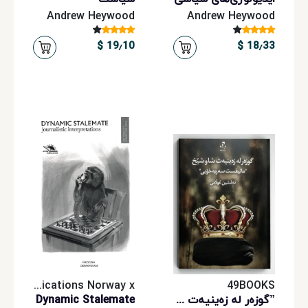
Andrew Heywood
Andrew Heywood
19٫10 $
18٫33 $
Aftab Publications Norway x
49BOOKS
”گوزەر لە زەینیەت شا و شێخ “مانیفست سەربەخۆیی
Dynamic Stalemate