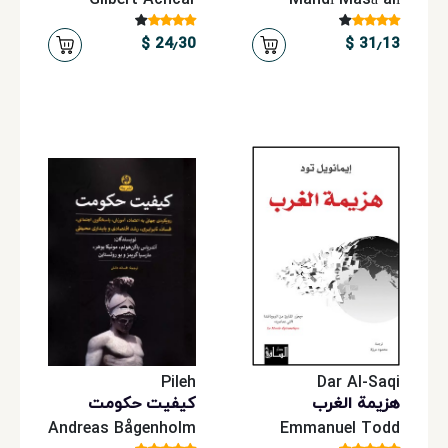
Gilbert Achcar
Mahdī Masāʼalī
24٫30 $
31٫13 $
Pileh
Dar Al-Saqi
هزيمة الغرب
کیفیت حکومت
Andreas Bågenholm
Emmanuel Todd