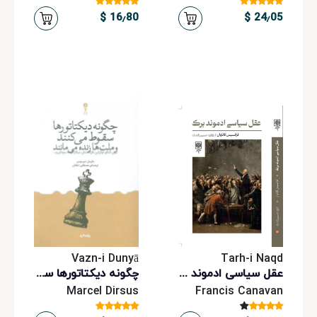
16٫80 $
24٫05 $
Vazn-i Dunyā
Tarh-i Naqd
عقل سیاسی ادموند برک
چگونه دیکتاتورها سقوط می‌کنند و ملت‌ها زنده می‌مانند
Marcel Dirsus
Francis Canavan