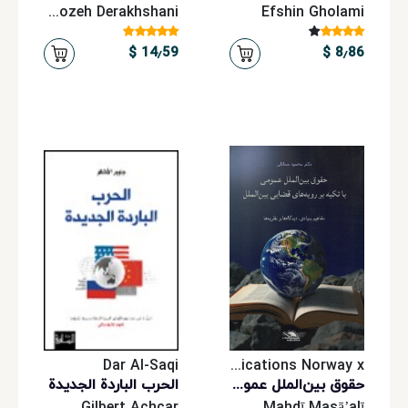
Firoozeh Derakhshani
Efshin Gholami
14٫59 $
8٫86 $
Dar Al-Saqi
Aftab Publications Norway x
حقوق بین‌الملل عمومی با تکیه بر رویه‌های قضایی بین‌المللی
الحرب الباردة الجديدة