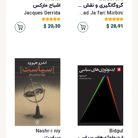
گروگانگیری و نقش خیانت بار خمینی
اشباح مارکس
Jacques Derrida
Moḥammad Jaʿfarī Mārbīnī
20٫30 $
28٫91 $
Nashr-i niy
Bidgul
ایدیولوژی‌های سیاسی
سیاست