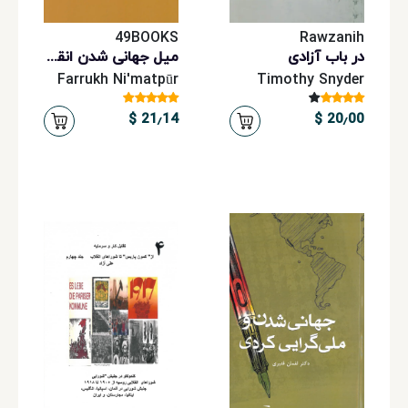
49BOOKS
Rawzanih
در باب آزادی
میل جهانی شدن انقلابات
Farrukh Ni'matpūr
Timothy Snyder
21٫14 $
20٫00 $