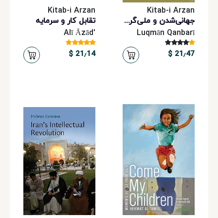
Kitab-i Arzan
Kitab-i Arzan
جهانی‌شدن و ملی‌گرایی کردی
تقابل کار و سرمایه
'Alī Āzād
Luqmān Qanbarī
21٫14 $
21٫47 $