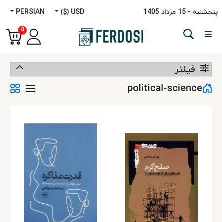
پنجشنبه - 15 مرداد 1405
USD ($)
PERSIAN
Menu
0
دسته‌بندی
فیلتر
زبان‌ها
political-science
داستانی
غیرداستانی
مطالعات
خاورمیانه
کودک