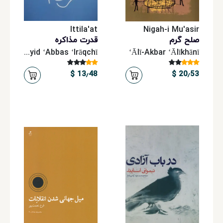
و
نوجوان
Ittila'at
Nigah-i Mu'asir
صلح گرم
قدرت مذاکره
Sayyid ʻAbbas ʻIrāqchī
ʻĀlī-Akbar ʻĀlīkhānī
کتاب‌های
آموزشی
13٫48 $
20٫53 $
نشر
فردوسی
سرویس‌های
اشتراکی