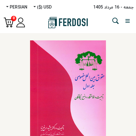
جمعه - 16 مرداد 1405
USD ($)
PERSIAN
Menu
0
دسته‌بندی
زبان‌ها
داستانی
غیرداستانی
مطالعات
خاورمیانه
کودک