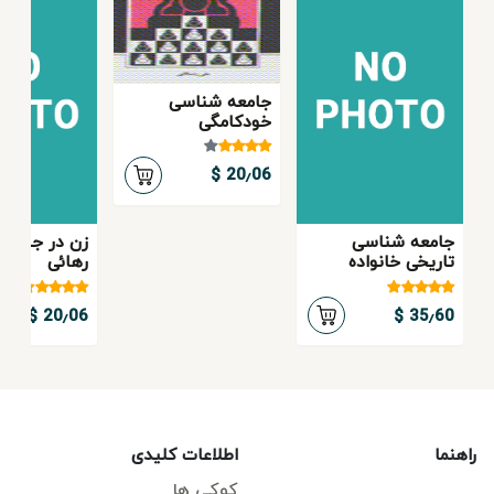
جامعه شناسی
خودكامگی
20٫06 $
جامعه شناسی
زن در جستج
تاریخی خانواده
رهائی
20٫06 $
35٫60 $
راهنما
اطلاعات کلیدی
کوکی ها