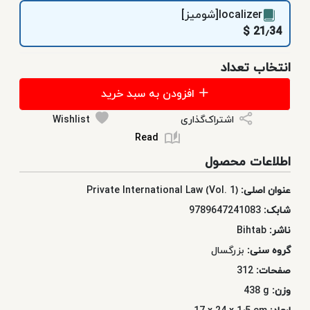
localizer[شومیز]
21٫34 $
انتخاب تعداد
افزودن به سبد خرید
اشتراک‌گذاری
Wishlist
Read
اطلاعات محصول
عنوان اصلی:
Private International Law (Vol. 1)
شابک:
9789647241083
ناشر:
Bihtab
گروه سنی:
بزرگسال
صفحات:
312
وزن:
438 g