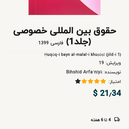
و
نوجوان
حقوق بین المللی خصوصی
کتاب‌های
(جلد1)
آموزشی
فارسی
1399
Ḥuqūq-i bayn al-malal-i khuṣūṣī (jild-i 1)
نشر
ویرایش:
19
فردوسی
نویسنده:
Bihshīd Arfaʻnīyā
سرویس‌های
امتیاز:
اشتراکی
21٫34 $
4 تا 6 هفته