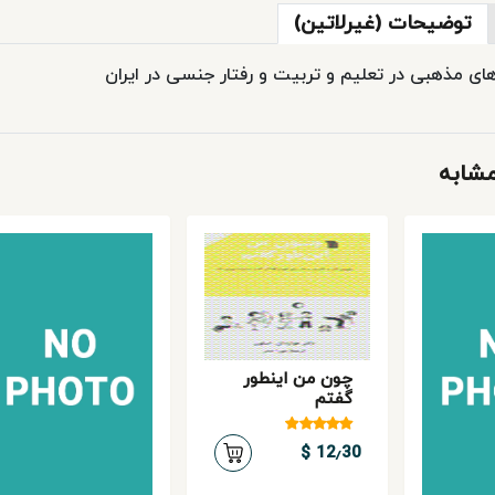
توضیحات (غیرلاتین)
ی مذهبی در تعليم و تربيت و رفتار جنسی در ايران
شابه
چون من اینطور
گفتم
12٫30 $