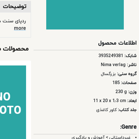
کودک
توضیحات
و
نوجوان
ردپای سنت ها
more
کتاب‌های
آموزشی
اطلاعات محصول
محصولات م
شابک:
3935249381
نشر
ناشر:
Nima verlag
فردوسی
گروه سنی:
بزرگسال
سرویس‌های
صفحات:
185
اشتراکی
وزن:
230 g
ابعاد:
11 x 20 x 1٫3 cm
جلد کتاب:
کاور کاغذی
Genre:
غیرداستانی
>
آموزش و یادگیری