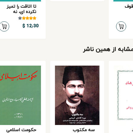
قوف
تا اتاقت را تمیز
نكرده ای، نه
12٫30 $
ابه از همین ناشر
سه مکتوب
حکومت اسلامی