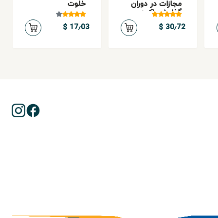
مجازات در دوران
خلوت
گذار (محاکمه
صدام حسین)
17٫03 $
30٫72 $