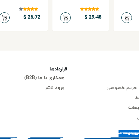
26٫72 $
29٫48 $
قراردادها
همکاری با ما (B2B)
حریم خصوصی
ورود ناشر
ط
خانه