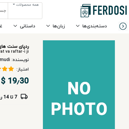
همه محصولات
Menu
دسته‌بندی‌ها
زبان‌ها
داستانی
غی
دسته‌بندی
ردپای سنت های 
زبان‌ها
t va raftar-i ji
نویسنده:
mudi
داستانی
امتیاز:
19٫30 $
غیرداستانی
7 تا 14 روز
مطالعات
خاورمیانه