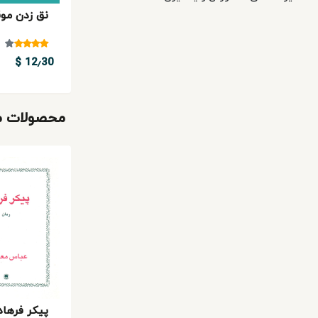
نق زدن مو
12٫30 $
محصولات مش
پیکر فرهاد