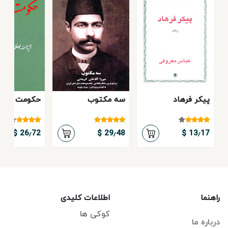
پیکر فرهاد
سه مکتوب
حکومت اسلا
26٫72 $
29٫48 $
13٫17 $
راهنما
اطلاعات کلیدی
کوکی ها
درباره ما