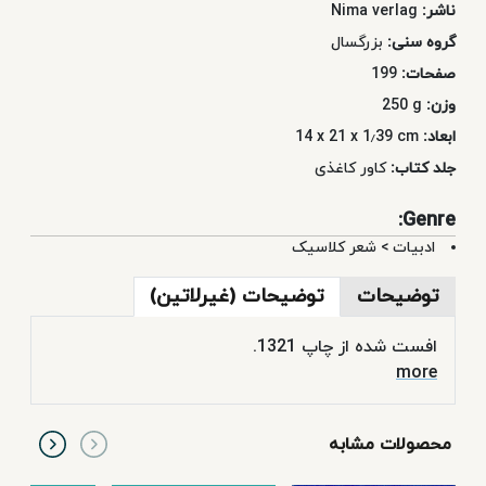
ناشر:
Nima verlag
گروه سنی:
بزرگسال
صفحات:
199
وزن:
250 g
ابعاد:
14 x 21 x 1٫39 cm
جلد کتاب:
کاور کاغذی
Genre:
ادبیات
>
شعر کلاسیک
توضیحات
توضیحات (غیرلاتین)
افست شده از چاپ 1321.
more
محصولات مشابه