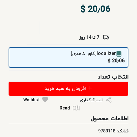
و
20٫06 $
نوجوان
کتاب‌های
7 تا 14 روز
آموزشی
localizer[کاور کاغذی]
نشر
20٫06 $
فردوسی
انتخاب تعداد
سرویس‌های
اشتراکی
افزودن به سبد خرید
اشتراک‌گذاری
Wishlist
Read
اطلاعات محصول
شابک:
9783118