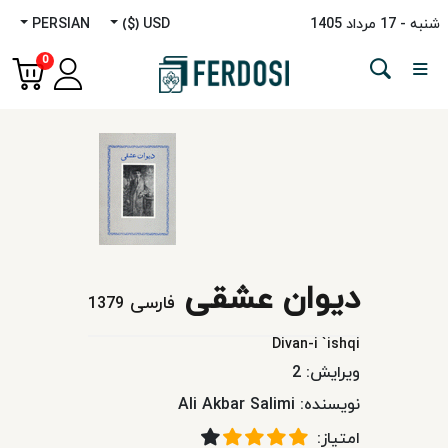
شنبه - 17 مرداد 1405
USD ($)
PERSIAN
Menu
0
دسته‌بندی
زبان‌ها
داستانی
دیوان عشقی
غیرداستانی
فارسی
1379
Divan-i `ishqi
مطالعات
ویرایش:
2
خاورمیانه
نویسنده:
Ali Akbar Salimi
امتیاز:
کودک