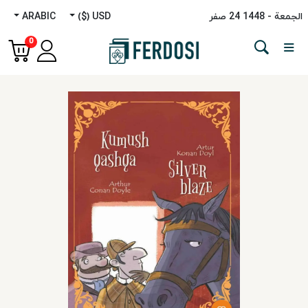
الجمعة - 1448 24 صفر
USD ($)
ARABIC
Menu
0
الفئة
اللغات
روایه
غیر
روایی
دراسات
الشرق
الأوسط