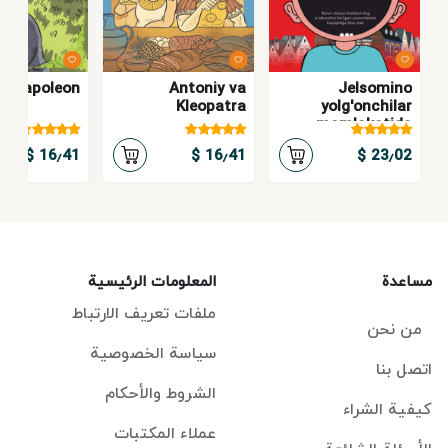
ta Napoleon
Antoniy va
Jelsomino
Kleopatra
yolg'onchilar
mamlakatida
16٫41 $
16٫41 $
23٫02 $
مساعدة
المعلومات الرئيسية
ملفات تعريف الارتباط
من نحن
سياسة الخصوصية
اتصل بنا
الشروط والأحكام
كيفية الشراء
عملاء المكتبات