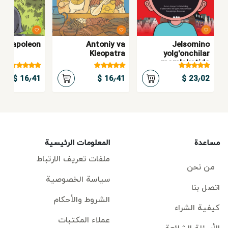
ta Napoleon
Antoniy va
Jelsomino
Kleopatra
yolg'onchilar
mamlakatida
16٫41 $
16٫41 $
23٫02 $
مساعدة
المعلومات الرئيسية
ملفات تعريف الارتباط
من نحن
سياسة الخصوصية
اتصل بنا
الشروط والأحكام
كيفية الشراء
عملاء المكتبات