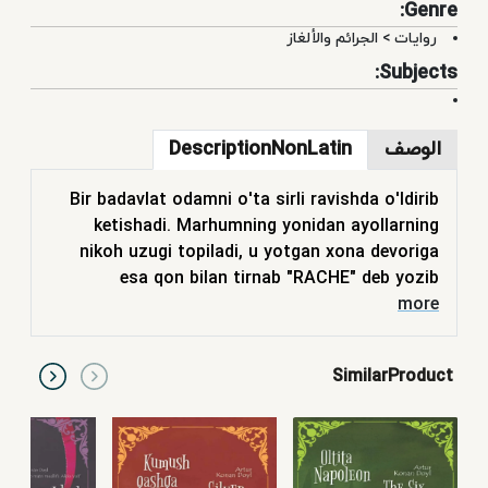
Genre:
روايات
>
الجرائم والألغاز
Subjects:
الوصف
DescriptionNonLatin
Bir badavlat odamni o'ta sirli ravishda o'ldirib
ketishadi. Marhumning yonidan ayollarning
nikoh uzugi topiladi, u yotgan xona devoriga
esa qon bilan tirnab "RACHE" deb yozib
ketishgan. Xo'sh, aql-zakovat bobida tengsiz
more
Sherlok Xolms bu tushunarsiz jumboqqa
yechim topa oladimi? Mashhur izquvar Sherlok
SimilarProduct
Xolms va uning sodiq do'sti doktor Vatsonning
qiziqarli sarguzashtiga siz ham hamrohlik
qiling. Aziz kitobxon! Sizlar uchun mazkur
asarning ixchamlashtirilgan shaklini taqdim