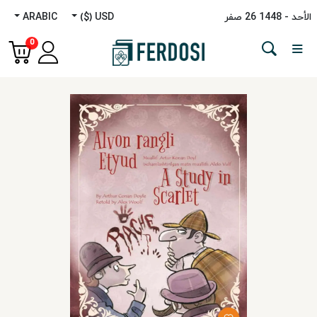
الأحد - 1448 26 صفر
USD ($)
ARABIC
Menu
0
الفئة
اللغات
روایه
غیر
روایی
دراسات
الشرق
الأوسط