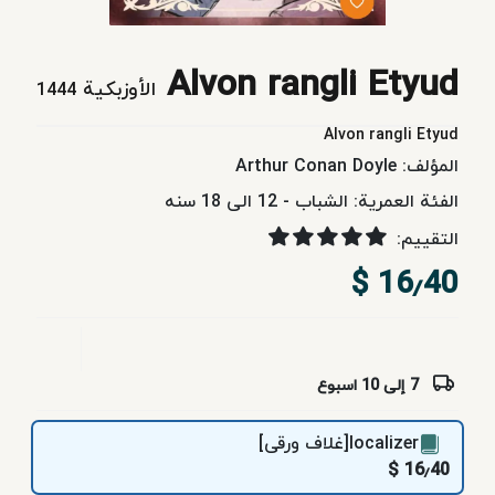
الأطفال
Alvon rangli Etyud
والیافعون
الأوزبكية
1444
Alvon rangli Etyud
کتب
المؤلف:
Arthur Conan Doyle
تعلیمیه
الفئة العمرية:
الشباب - 12 الی 18 سنه
التقييم:
فردوسی
للنشر
16٫40 $
خدمات
الاشتراک
7 إلی 10 اسبوع
localizer[غلاف ورقی]
16٫40 $