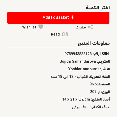
اختر الكمية
AddToBasket
مشاركة
Wishlist
Read
معلومات المنتج
ISBN رقم:
9789943838123
المترجم:
Sojida Samandarova
الناشر:
Yoshlar matbuoti
الفئة العمرية:
الشباب - 12 الی 18 سنه
الصفحات:
96
الوزن:
207 g
أبعاد المنتج:
14 x 21 x 0٫2 cm
غلاف الكتاب:
غلاف ورقی