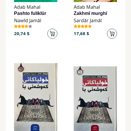
Adab Mahal
Adab Mahal
Pashto fuliklūr
Zakhmī murghī
Nawīd Jamāl
Sardār Jamāl
20,74 $
17,68 $