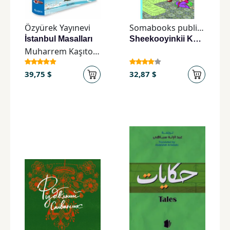
Özyürek Yayınevi
Somabooks publications
İstanbul Masalları
Sheekooyinkii Kun Habeen iyo Habeen
Muharrem Kaşıtoğlu
39,75 $
32,87 $