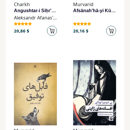
Charkh
Murvarid
Angushtar-i Siḥr'āmīz: Qiṣṣah'hā-yi 'Amīyānah-yi Rūsī az Majmū'ah-yi Aliksāndir Afānasīf
Afsānah'hā-yi Kūchak-i Dīnī
Aleksandr Afanas'ev
20,86 $
20,16 $