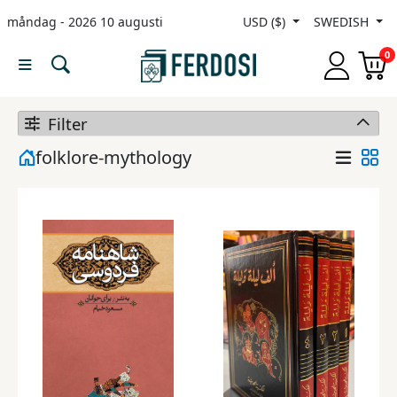
måndag - 2026 10 augusti
USD ($)
SWEDISH
Menu
0
Kategori
Filter
Språk
folklore-mythology
Fiktion
Facklitteratur
Mellanösternstudier
Barn
&