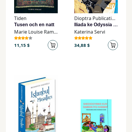
Tiden
Dioptra Publication Greece
Tusen och en natt
Iliada ke Odyssia - Ta koritsia pou eginan mithos
Marie Louise Ramnefalk
Katerina Servi
11,15 $
34,88 $