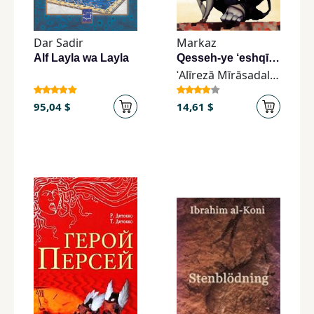
Dar Sadir
Markaz
Alf Layla wa Layla
Qesseh-ye ‘eshqī-ye nīm-ādam va Darnāz
ʿAlīrezā Mīrāsadallāh
95,04 $
14,61 $