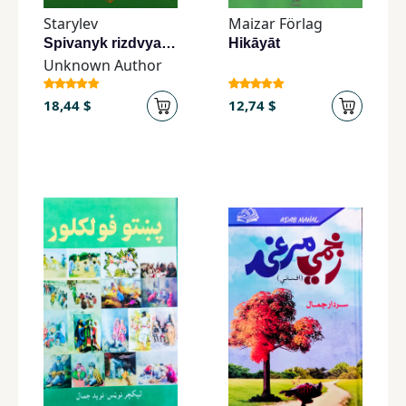
Starylev
Maizar Förlag
Spivanyk rizdvyanyy
Hikāyāt
Unknown Author
18,44 $
12,74 $