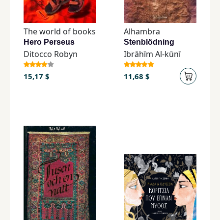
The world of books
Alhambra
Hero Perseus
Stenblödning
Ditocco Robyn
Ibrāhīm Al-kūnī
15,17 $
11,68 $