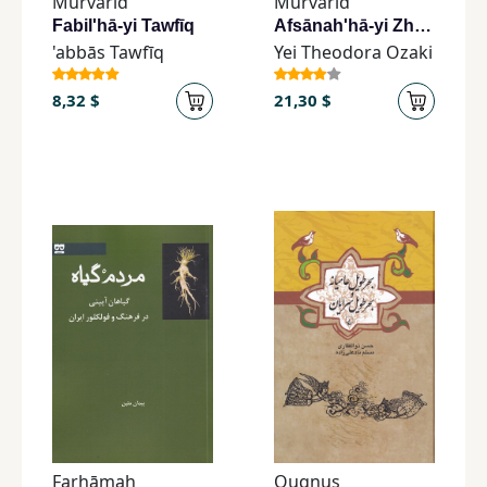
Murvarid
Murvarid
Fabil'hā-yi Tawfīq
Afsānah'hā-yi Zhāpunī
'abbās Tawfīq
Yei Theodora Ozaki
8,32 $
21,30 $
Farhāmah
Quqnus