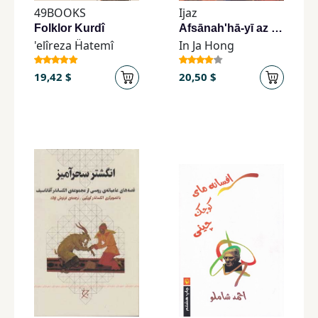
49BOOKS
Ijaz
Folklor Kurdî
Afsānah'hā-yī az Sarzamīn-i Gul-i Khatmī
'elîreza Ḧatemî
In Ja Hong
19,42 $
20,50 $