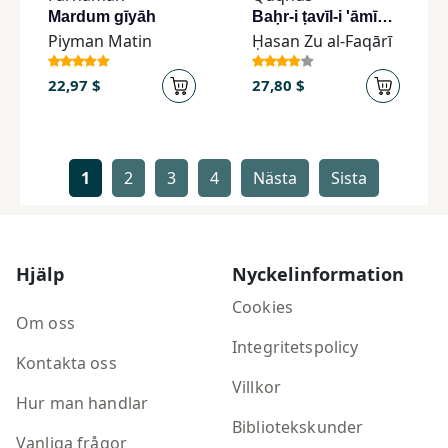
Mardum gīyāh
Baḥr-i ṭavīl-i 'āmīyānah va Baḥr-i ṭavīl surāyān (Adabīyāt-i 'āmah)
Piyman Matin
Ḥasan Zu al-Faqārī
22,97 $
27,80 $
1
2
3
4
Nästa
Sista
Hjälp
Nyckelinformation
Cookies
Om oss
Integritetspolicy
Kontakta oss
Villkor
Hur man handlar
Bibliotekskunder
Vanliga frågor