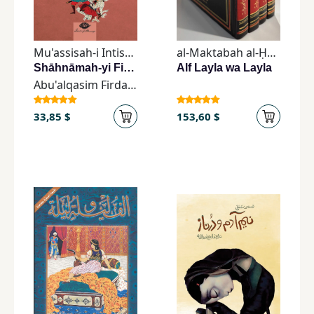
Unga
Vuxna
Mu'assisah-i Intisharat-i Nigah
al-Maktabah al-Ḥadīthah lil-Ṭibāʻah wa-al-Nashr
Shāhnāmah-yi Firdawsī
Alf Layla wa Layla
Läroböcker
Abu'alqasim Firdawsi
33,85 $
153,60 $
Ferdosi
Förlag
Prenumerationstjänster