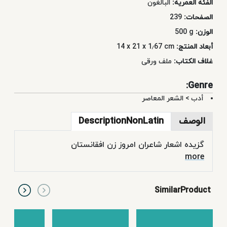
الفئة العمرية:
البالغون
الصفحات:
239
الوزن:
500 g
أبعاد المنتج:
14 x 21 x 1٫67 cm
غلاف الكتاب:
ملف ورقی
Genre:
أدب
>
الشعر المعاصر
الوصف
DescriptionNonLatin
گزيده اشعار شاعران امروز زن افقانستان
more
SimilarProduct