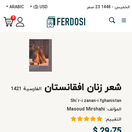
الخميس - 1448 23 صفر
USD ($)
ARABIC
Menu
0
الفئة
اللغات
روایه
شعر زنان افقانستان
غیر
الفارسية
1421
روایی
Shi´r-i zanan-i fghanistan
المؤلف:
Masoud Mirshahi
دراسات
التقييم:
الشرق
الأوسط
29٫75 $