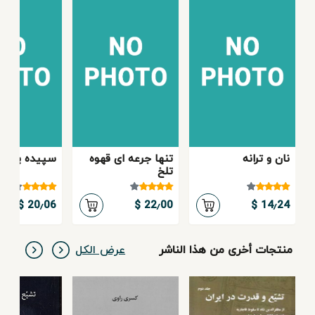
نان و ترانه
تنها جرعه ای قهوه
سپیده پارس
تلخ
20٫06 $
22٫00 $
14٫24 $
منتجات أخرى من هذا الناشر
عرض الكل