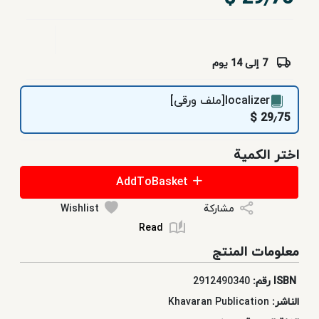
الأطفال
والیافعون
7 إلی 14 یوم
کتب
localizer[ملف ورقی]
تعلیمیه
29٫75 $
اختر الكمية
فردوسی
للنشر
AddToBasket
خدمات
مشاركة
Wishlist
الاشتراک
Read
معلومات المنتج
ISBN رقم:
2912490340
الناشر:
Khavaran Publication