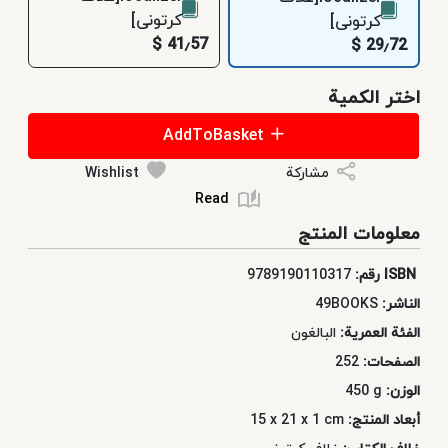
کرتونی]
کرتونی]
41٫57 $
29٫72 $
اختر الكمية
AddToBasket
مشاركة
Wishlist
Read
معلومات المنتج
ISBN رقم:
9789190110317
الناشر:
49BOOKS
الفئة العمرية:
البالغون
الصفحات:
252
الوزن:
450 g
أبعاد المنتج:
15 x 21 x 1 cm