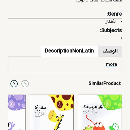
غلاف الكتاب:
غلاف کرتونی
Genre:
الأطفال
Subjects:
الوصف
DescriptionNonLatin
more
SimilarProduct