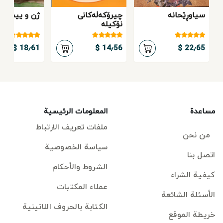
سیاوڕێحانە
چیرۆکەڵەکانی
ژن و ییسلام
نۆکیلە
18٫61 $
14٫56 $
22٫65 $
مساعدة
المعلومات الرئيسية
ملفات تعريف الارتباط
من نحن
سياسة الخصوصية
اتصل بنا
الشروط والأحكام
كيفية الشراء
عملاء المكتبات
الأسئلة الشائعة
الكتابة بالحروف اللاتينية
خريطة الموقع