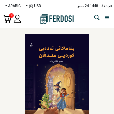
الجمعة - 1448 24 صفر
USD ($)
ARABIC
Menu
0
الفئة
اللغات
روایه
غیر
روایی
دراسات
الشرق
الأوسط